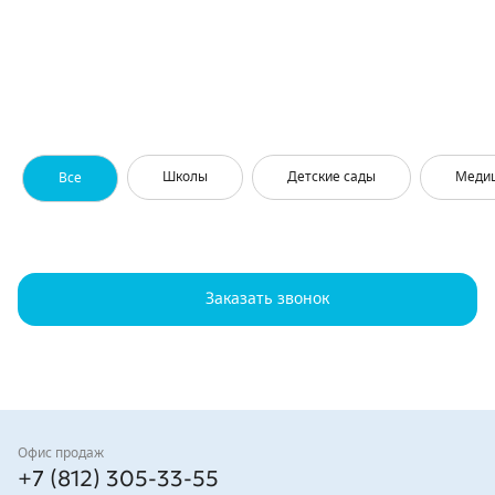
Школы
Детские сады
Меди
Все
Заказать звонок
Контакты
Офис продаж
+7 (812) 305-33-55