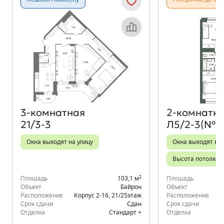
Объект месяца
3‑комнатная
2‑комнатн
21/3-3
Л5/2-3(№2
Окна выходят на улицу
Окна выходят во 
Высота потолков 
2
Площадь
103,1 м
Площадь
Объект
Байрон
Объект
Расположение
Корпус 2-16
,
21/25
этаж
Расположение
д.
Срок сдачи
Сдан
Срок сдачи
Отделка
Стандарт +
Отделка