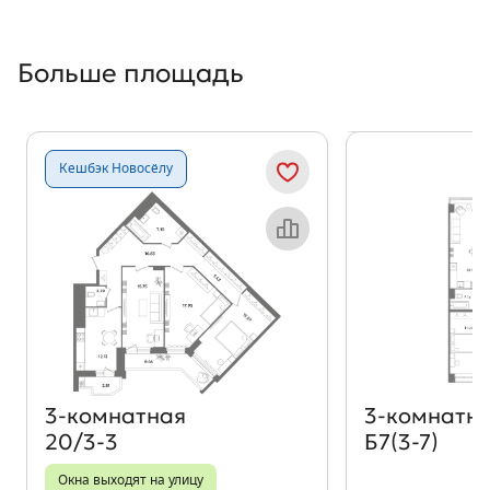
Больше площадь
Показать предыдущи
Показать
Кешбэк Новосёлу
Объект месяца
3‑комнатная
3‑комнатн
20/3-3
Б7(3-7)
Окна выходят на улицу