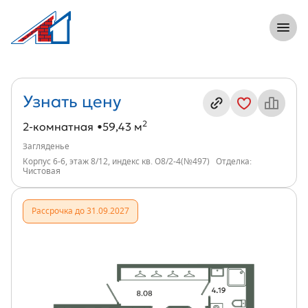
8 (812) 305-33-55
Откры
2-комнатная, 59 м², ЖК Загляденье, и
Информация о квартире
Узнать цену
2
2-комнатная
59,43 м
Загляденье
Корпус 6-6, этаж 8/12, индекс кв. О8/2-4(№497)
Отделка:
Чистовая
Рассрочка до 31.09.2027