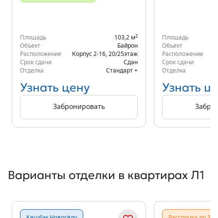
2
Площадь
103,2 м
Площадь
Объект
Байрон
Объект
Расположение
Корпус 2-16
,
20/25
этаж
Расположение
Срок сдачи
Сдан
Срок сдачи
Отделка
Стандарт +
Отделка
Узнать цену
Узнать ц
Забронировать
Забро
Варианты отделки в квартирах Л1
Показать предыдущи
Показать
Кешбэк Новосёлу
Рассрочка до 31.