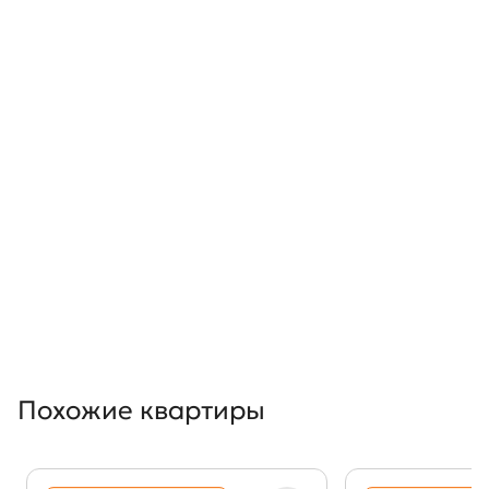
Похожие квартиры
Показать предыдущи
Показать