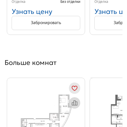
Отделка
Без отделки
Отделка
Узнать цену
Узнать ц
Забронировать
Забро
Больше комнат
Показать предыдущи
Показать
Объект месяца