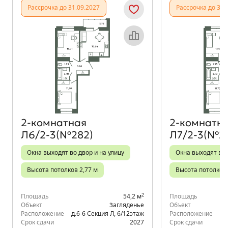
Рассрочка до 31.09.2027
Рассрочка до 31.
Объект месяца
2‑комнатная
2‑комнатн
Л6/2-3(№282)
Л7/2-3(№2
Окна выходят во двор и на улицу
Окна выходят во 
Высота потолков 2,77 м
Высота потолков 
2
Площадь
54,2 м
Площадь
Объект
Загляденье
Объект
Расположение
д.6-6 Секция Л
,
6/12
этаж
Расположение
д.
Срок сдачи
2027
Срок сдачи