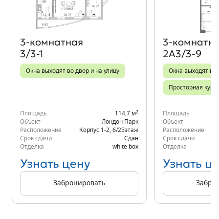
3‑комнатная
3‑комнатн
3/3-1
2А3/3-9
Окна выходят во двор и на улицу
Окна выходят во 
Просторная кухн
2
Площадь
114,7 м
Площадь
Объект
Лондон Парк
Объект
Расположение
Корпус 1-2
,
6/25
этаж
Расположение
Срок сдачи
Сдан
Срок сдачи
Отделка
white box
Отделка
Узнать цену
Узнать ц
Забронировать
Забро