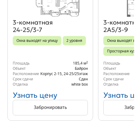
3‑комнатная
3‑комнатн
24-25/3-7
2А5/3-9
Окна выходят на улицу
2 уровня
Окна выходят во 
Просторная кухн
2
Площадь
185,4 м
Площадь
Объект
Байрон
Объект
Расположение
Корпус 2-15
,
24-25/25
этаж
Расположение
Срок сдачи
Сдан
Срок сдачи
Отделка
white box
Отделка
Узнать цену
Узнать ц
Забронировать
Забро