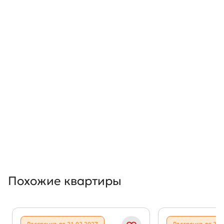
Похожие квартиры
Показать предыдущи
Показать