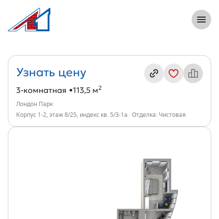
8 (812) 305-33-55
Откры
3-комнатная, 114 м², ЖК Лондон Парк,
Информация о квартире
Узнать цену
2
3-комнатная
113,5 м
Лондон Парк
Корпус 1-2, этаж 8/25, индекс кв. 5/3-1а
Отделка: Чистовая