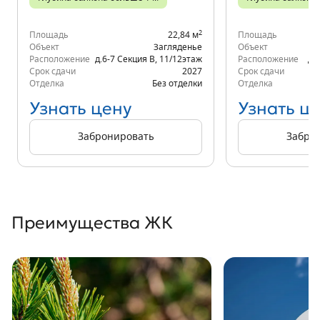
2
Площадь
22,84 м
Площадь
Объект
Загляденье
Объект
Расположение
д.6-7 Секция В
,
11/12
этаж
Расположение
д.
Срок сдачи
2027
Срок сдачи
Отделка
Без отделки
Отделка
Узнать цену
Узнать ц
Забронировать
Забро
Преимущества ЖК