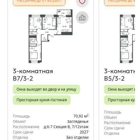
Рассрочка до 31.03.2027
Рассрочка до 31.
Объект месяца
3‑комнатная
3‑комнатн
В7/3-2
В5/3-2
Окна выходят во двор и на улицу
Окна выходят во 
Просторная кухня-гостиная
Просторная кухн
Площадь
2
Площадь
70,92 м
Объект
Объект
Загляденье
Расположение
д.
Расположение
д.6-7 Секция В
,
7/12
этаж
Срок сдачи
Срок сдачи
2027
Отделка
Отделка
Без отделки