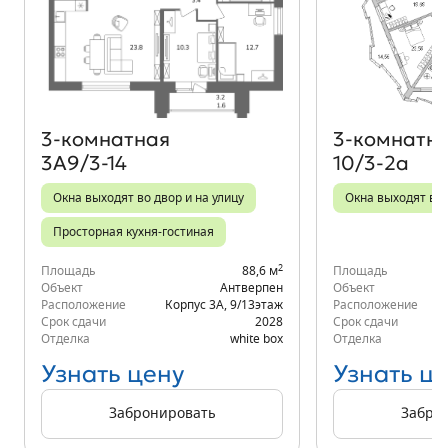
Объект месяца
3‑комнатная
3‑комнатн
3А9/3-14
10/3-2а
Окна выходят во двор и на улицу
Окна выходят во 
Просторная кухня-гостиная
2
Площадь
88,6 м
Площадь
Объект
Антверпен
Объект
Расположение
Корпус 3А
,
9/13
этаж
Расположение
К
Срок сдачи
2028
Срок сдачи
Отделка
white box
Отделка
Узнать цену
Узнать ц
Забронировать
Забро