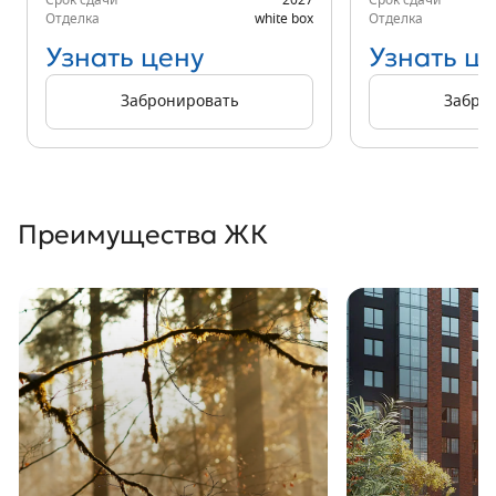
Срок сдачи
2027
Срок сдачи
Отделка
white box
Отделка
Узнать цену
Узнать ц
Забронировать
Забро
Преимущества ЖК