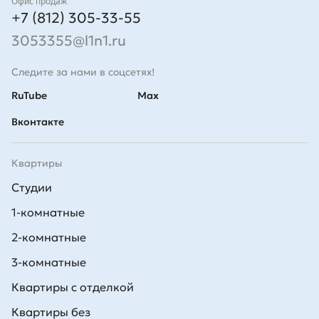
Контакты
Офис продаж
+7 (812) 305-33-55
3053355@l1n1.ru
Следите за нами в соцсетях!
RuTube
Max
Вконтакте
Квартиры
Студии
1-комнатные
2-комнатные
3-комнатные
Квартиры с отделкой
Квартиры без