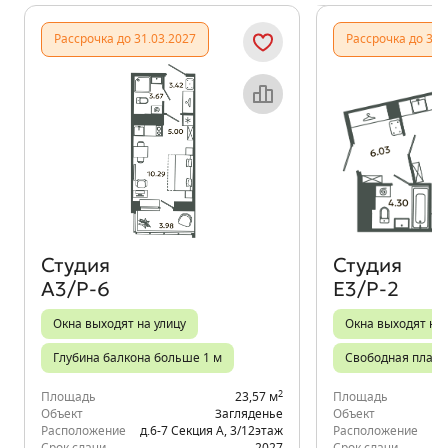
Показать предыдущи
Показать
Рассрочка до 31.03.2027
Рассрочка до 31.
Объект месяца
Студия
Студия
А3/Р-6
Е3/Р-2
Окна выходят на улицу
Окна выходят на 
Глубина балкона больше 1 м
Свободная плани
2
Площадь
23,57 м
Площадь
Объект
Загляденье
Объект
Расположение
д.6-7 Секция А
,
3/12
этаж
Расположение
д.