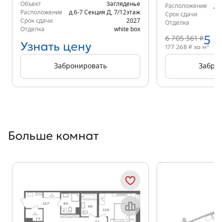
Объект
Загляденье
Расположение
д.
Расположение
д.6-7 Секция Д
,
7/12
этаж
Срок сдачи
Срок сдачи
2027
Отделка
Отделка
white box
5 
6 705 361 ₽
Узнать цену
2
177 268 ₽ за м
Забронировать
Забро
Больше комнат
Показать предыдущи
Показать