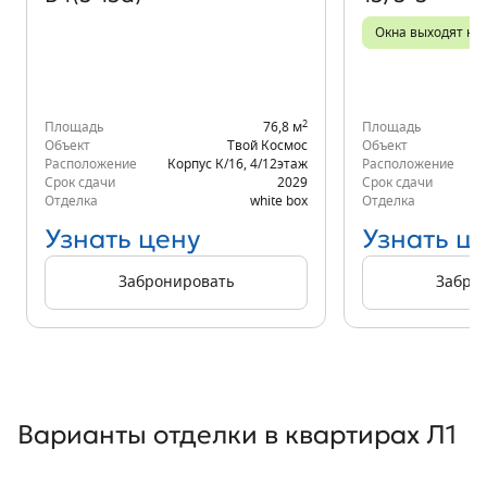
Окна выходят на 
2
Площадь
76,8 м
Площадь
Объект
Твой Космос
Объект
Расположение
Корпус К/16
,
4/12
этаж
Расположение
К
Срок сдачи
2029
Срок сдачи
Отделка
white box
Отделка
Узнать цену
Узнать ц
Забронировать
Забро
Варианты отделки в квартирах Л1