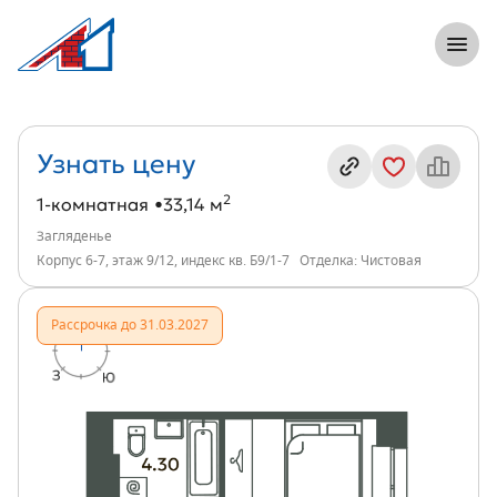
8 (812) 305-33-55
Откры
1-комнатная, 33 м², ЖК Загляденье, ин
Информация о квартире
Узнать цену
2
1-комнатная
33,14 м
Загляденье
Корпус 6-7, этаж 9/12, индекс кв. Б9/1-7
Отделка: Чистовая
Рассрочка до 31.03.2027