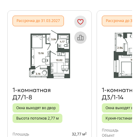
Показать предыдущи
Показать
Рассрочка до 31.03.2027
Рассрочка до 31.
Объект месяца
1‑комнатная
1‑комнатна
Д7/1-8
Д3/1-14
Окна выходят во двор
Окна выходят во
Высота потолков 2,77 м
Кухня-гостиная
Площадь
2
Площадь
32,77 м
Объект