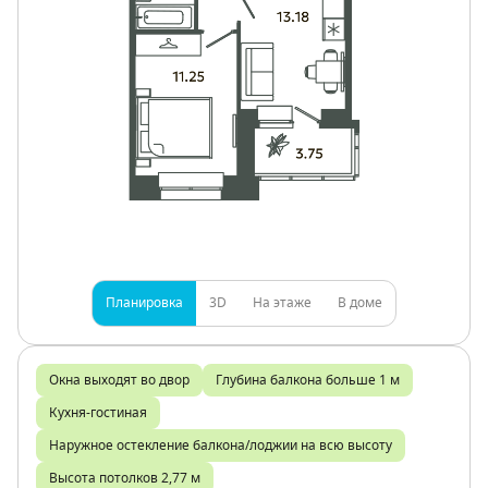
Планировка
3D
На этаже
В доме
Окна выходят во двор
Глубина балкона больше 1 м
Кухня-гостиная
Наружное остекление балкона/лоджии на всю высоту
Высота потолков 2,77 м