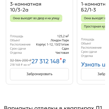
3‑комнатная
1‑комнатна
10/3-2а
Б2/1-3
Окна выходят во двор и на улицу
Окна выходят во
Просторная кухн
2
Площадь
125,2 м
Площадь
Объект
Лондон Парк
Объект
Расположение
Корпус 1-12
,
13/21
этаж
Расположение
Срок сдачи
Сдан
Срок сдачи
Отделка
Чистовая
Отделка
*
27 312 148
₽
32 364 200 ₽
Узнать ц
2
218 148 ₽ за м
Забронировать
Забро
Варианты отделки в квартирах Л1