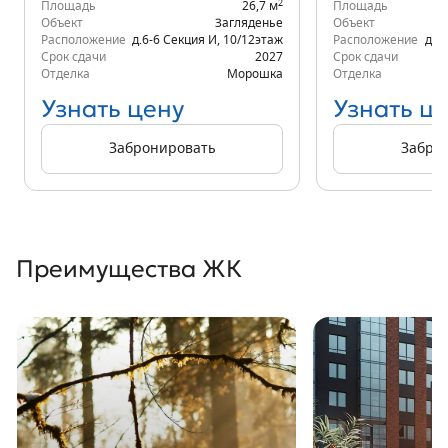
2
Площадь
26,7 м
Площадь
Объект
Загляденье
Объект
Расположение
д.6-6 Секция И
,
10/12
этаж
Расположение
д.6
Срок сдачи
2027
Срок сдачи
Отделка
Морошка
Отделка
Узнать цену
Узнать ц
Забронировать
Забро
Преимущества ЖК