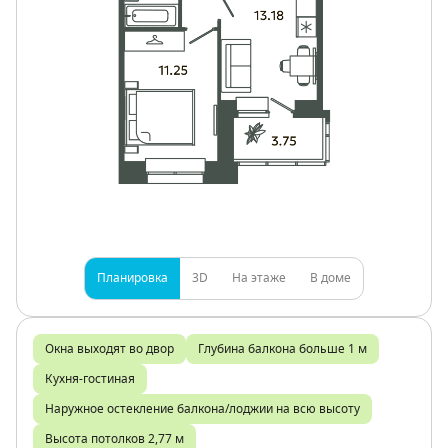
Планировка
3D
На этаже
В доме
Окна выходят во двор
Глубина балкона больше 1 м
Кухня-гостиная
Наружное остекление балкона/лоджии на всю высоту
Высота потолков 2,77 м