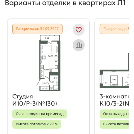
Варианты отделки в квартирах Л1
Показать предыдущи
Показать
Рассрочка до 31.09.2027
Рассрочка до 31.
Объект месяца
Студия
3‑комнатн
И10/Р-3(№130)
К10/3-2(№
Окна выходят на променад
Окна выходят во 
Высота потолков 2,77 м
Высота потолков 