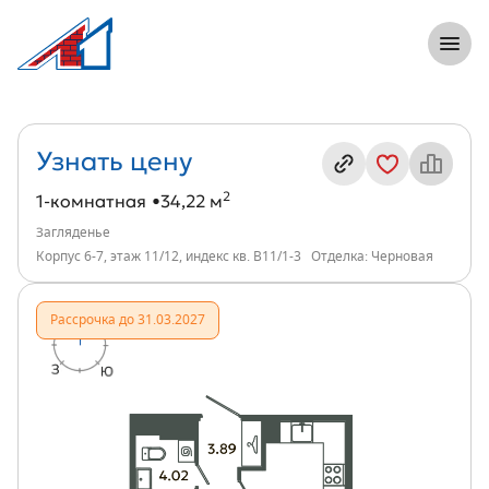
8 (812) 305-33-55
Откры
1-комнатная, 34 м², ЖК Загляденье, ин
Информация о квартире
Узнать цену
2
1-комнатная
34,22 м
Загляденье
Корпус 6-7, этаж 11/12, индекс кв. В11/1-3
Отделка: Черновая
Рассрочка до 31.03.2027