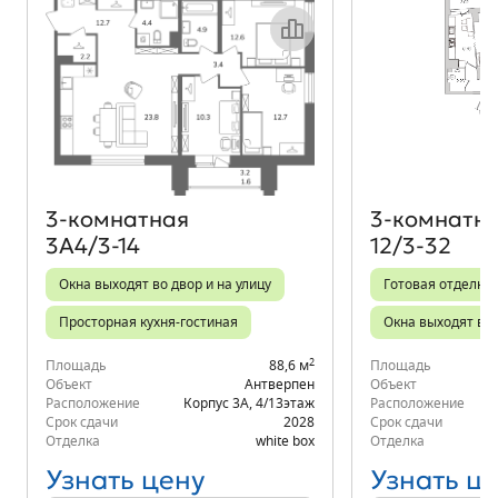
Объект месяца
3‑комнатная
3‑комнатн
3А4/3-14
12/3-32
Окна выходят во двор и на улицу
Готовая отделка
Просторная кухня-гостиная
Окна выходят во 
2
Площадь
88,6 м
Площадь
Объект
Антверпен
Объект
Расположение
Корпус 3А
,
4/13
этаж
Расположение
К
Срок сдачи
2028
Срок сдачи
Отделка
white box
Отделка
Узнать цену
Узнать ц