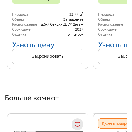
2
Площадь
32,77 м
Площадь
Объект
Загляденье
Объект
Расположение
д.6-7 Секция Д
,
7/12
этаж
Расположение
д.
Срок сдачи
2027
Срок сдачи
Отделка
white box
Отделка
Узнать цену
Узнать ц
Забронировать
Забро
Больше комнат
Показать предыдущи
Показать
Кухня в подарок