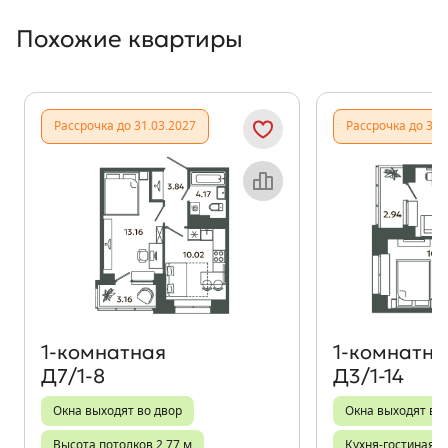
Похожие квартиры
Показать предыдущи
Показать
Рассрочка до 31.03.2027
Рассрочка до 31.
Объект месяца
1‑комнатная
1‑комнатна
Д7/1-8
Д3/1-14
Окна выходят во двор
Окна выходят во
Высота потолков 2,77 м
Кухня-гостиная