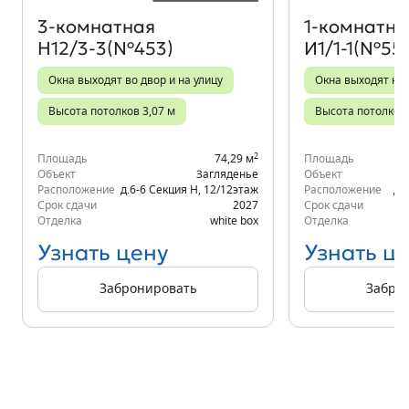
3‑комнатная
1‑комнатна
Н12/3-3(№453)
И1/1-1(№55)
Окна выходят во двор и на улицу
Окна выходят на
Высота потолков 3,07 м
Высота потолков 
2
Площадь
74,29 м
Площадь
Объект
Загляденье
Объект
Расположение
д.6-6 Секция Н
,
12/12
этаж
Расположение
д.
Срок сдачи
2027
Срок сдачи
Отделка
white box
Отделка
Узнать цену
Узнать ц
Забронировать
Забро