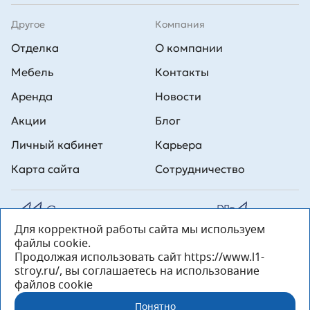
Другое
Компания
Отделка
О компании
Мебель
Контакты
Аренда
Новости
Акции
Блог
Личный кабинет
Карьера
Карта сайта
Сотрудничество
Для корректной работы сайта мы используем
Все права на публикуемые на сайте материалы принадлежат
файлы cookie.
ООО Л1 Строительная комания №1. Любая информация,
представленная на данном сайте, носит исключительно
Продолжая использовать сайт https://www.l1-
информационный характер и ни при каких условиях не является
stroy.ru/, вы соглашаетесь на использование
публичной офертой, определяемой положениями статьи 437 ГК РФ.
файлов cookie
«ООО «Л1 Строительная Компания №1» 196233, Санкт-Петербург, ул.
Орджоникидзе, д. 52, литер А, пом. 92-Н, офис 4 ИНН 7810269443,
Понятно