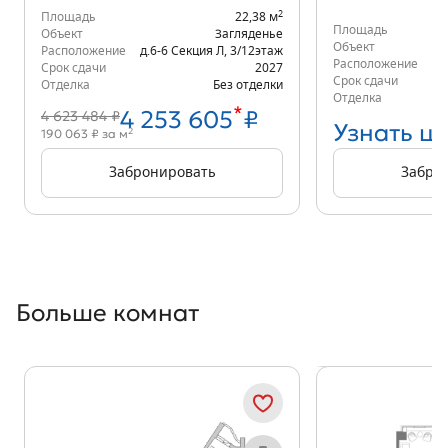
2
Площадь
22,38 м
Площадь
Объект
Загляденье
Объект
Расположение
д.6-6 Секция Л
,
3/12
этаж
Расположение
д.
Срок сдачи
2027
Срок сдачи
Отделка
Без отделки
Отделка
*
4 253 605
₽
4 623 484 ₽
Узнать ц
2
190 063 ₽ за м
Забронировать
Забро
Больше комнат
Показать предыдущи
Показать