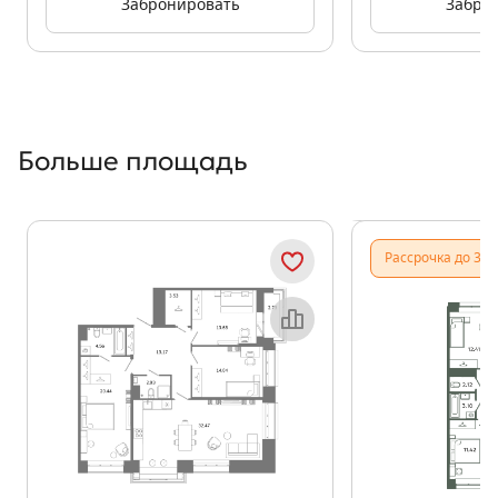
Забронировать
Забро
Больше площадь
Показать предыдущи
Показать
Рассрочка до 31.
Объект месяца