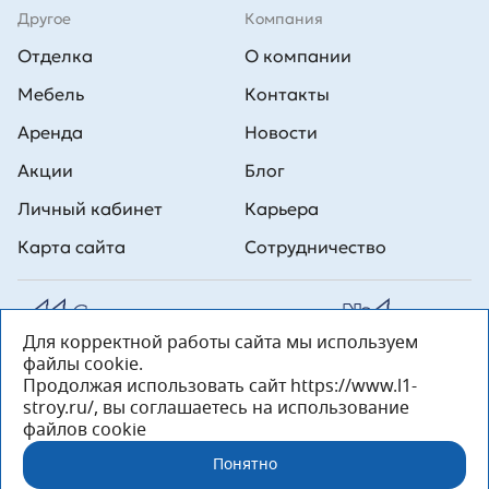
Другое
Компания
Отделка
О компании
Мебель
Контакты
Аренда
Новости
Акции
Блог
Личный кабинет
Карьера
Карта сайта
Сотрудничество
Для корректной работы сайта мы используем
Все права на публикуемые на сайте материалы принадлежат
файлы cookie.
ООО Л1 Строительная комания №1. Любая информация,
представленная на данном сайте, носит исключительно
Продолжая использовать сайт https://www.l1-
информационный характер и ни при каких условиях не является
stroy.ru/, вы соглашаетесь на использование
публичной офертой, определяемой положениями статьи 437 ГК РФ.
файлов cookie
«ООО «Л1 Строительная Компания №1» 196233, Санкт-Петербург, ул.
Орджоникидзе, д. 52, литер А, пом. 92-Н, офис 4 ИНН 7810269443,
Понятно
ОГРН 1027804853559»