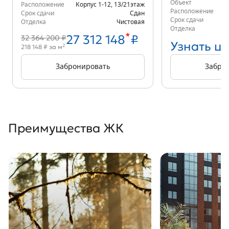
Объект
Расположение
Корпус 1-12
,
13/21
этаж
Расположение
Срок сдачи
Сдан
Срок сдачи
Отделка
Чистовая
Отделка
*
27 312 148
₽
32 364 200 ₽
Узнать ц
2
218 148 ₽ за м
Забронировать
Забро
Преимущества ЖК