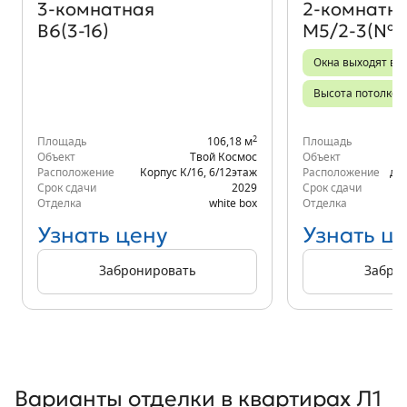
3‑комнатная
2‑комнатн
В6(3-16)
М5/2-3(№3
Окна выходят во 
Высота потолков 
2
Площадь
106,18 м
Площадь
Объект
Твой Космос
Объект
Расположение
Корпус К/16
,
6/12
этаж
Расположение
д.6
Срок сдачи
2029
Срок сдачи
Отделка
white box
Отделка
Узнать цену
Узнать ц
Забронировать
Забро
Варианты отделки в квартирах Л1