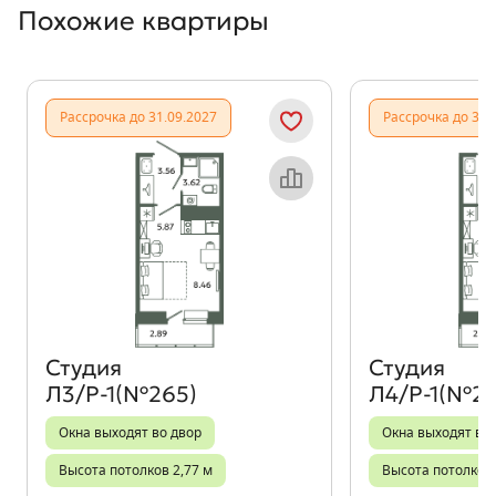
Похожие квартиры
Показать предыдущи
Показать
Рассрочка до 31.09.2027
Рассрочка до 31.
Объект месяца
Студия
Студия
Л3/Р-1(№265)
Л4/Р-1(№27
Окна выходят во двор
Окна выходят во
Высота потолков 2,77 м
Высота потолков 