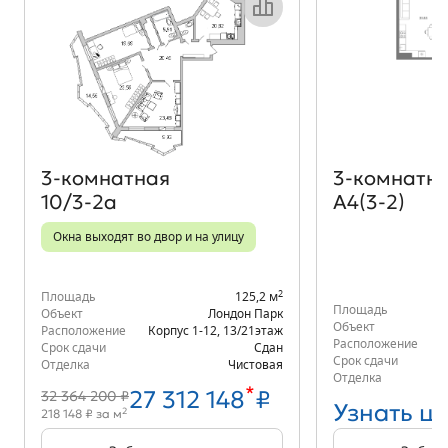
Объект месяца
3‑комнатная
3‑комнатн
10/3-2а
А4(3-2)
Окна выходят во двор и на улицу
2
Площадь
125,2 м
Площадь
Объект
Лондон Парк
Объект
Расположение
Корпус 1-12
,
13/21
этаж
Расположение
Срок сдачи
Сдан
Срок сдачи
Отделка
Чистовая
Отделка
*
27 312 148
₽
32 364 200 ₽
Узнать ц
2
218 148 ₽ за м