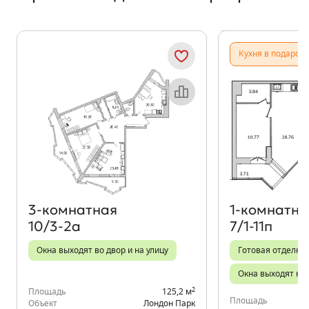
Показать предыдущи
Показать
Кухня в подарок
Объект месяца
3‑комнатная
1‑комнатна
10/3-2а
7/1-11п
Окна выходят во двор и на улицу
Готовая отделка
Окна выходят на 
2
Площадь
125,2 м
Площадь
Объект
Лондон Парк