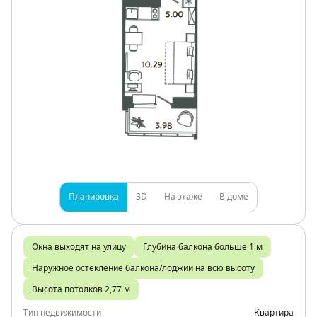
Планировка
3D
На этаже
В доме
Окна выходят на улицу
Глубина балкона больше 1 м
Наружное остекление балкона/лоджии на всю высоту
Высота потолков 2,77 м
Тип недвижимости
Квартира