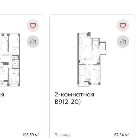
Объект месяца
Объект месяца
ая
2‑комнатная
В9(2-20)
2
2
108,59 м
Площадь
87,34 м