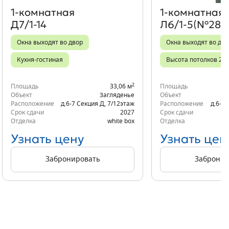
1‑комнатная
1‑комнатная
Д7/1-14
Л6/1-5(№281)
Окна выходят во двор
Окна выходят во дво
Кухня-гостиная
Высота потолков 2,7
2
Площадь
33,06 м
Площадь
Объект
Загляденье
Объект
Расположение
д.6-7 Секция Д
,
7/12
этаж
Расположение
д.6-6 
Срок сдачи
2027
Срок сдачи
Отделка
white box
Отделка
Узнать цену
Узнать цен
Забронировать
Забронир