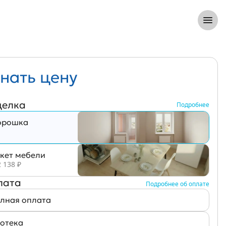
8 (812) 305-33-55
Откры
нать цену
делка
Подробнее
рошка
кет мебели
 138
₽
лата
Подробнее об оплате
лная оплата
отека