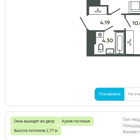
Планировка
На эт
Тип не
Окна выходят во двор
Кухня-гостиная
Площад
Высота потолков 2,77 м
Жилая 