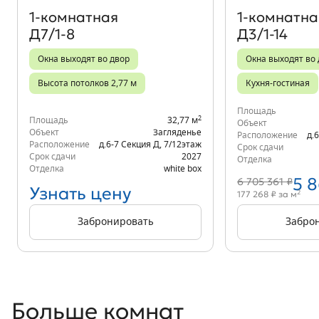
1‑комнатная
1‑комнатна
Д7/1-8
Д3/1-14
Окна выходят во двор
Окна выходят во
Высота потолков 2,77 м
Кухня-гостиная
Площадь
2
Площадь
32,77 м
Объект
Объект
Загляденье
Расположение
д.
Расположение
д.6-7 Секция Д
,
7/12
этаж
Срок сдачи
Срок сдачи
2027
Отделка
Отделка
white box
5 
6 705 361 ₽
Узнать цену
2
177 268 ₽ за м
Забронировать
Забро
Больше комнат