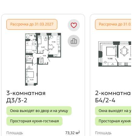
Показать предыдущи
Показать
Рассрочка до 31.03.2027
Рассрочка до 31.03.
Объект месяца
Об
3‑комнатная
2‑комнатная
Д3/3-2
Б4/2-4
Окна выходят во двор и на улицу
Окна выходят на ули
Просторная кухня-гостиная
Просторная кухня-го
2
Площадь
73,32 м
Площадь