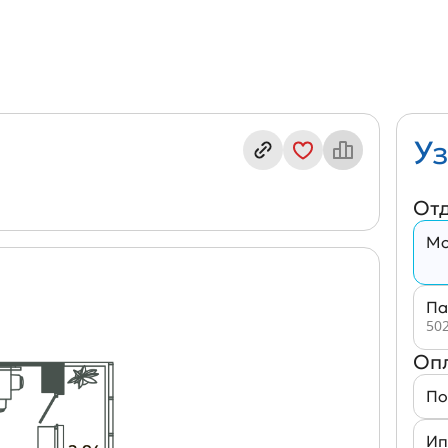
декс кв. Б7/1-6
Уз
От
Мо
Па
502
Оп
По
Ип