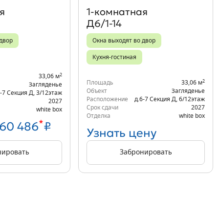
я
1‑комнатная
Д6/1-14
 двор
Окна выходят во двор
Кухня-гостиная
2
33,06 м
2
Площадь
33,06 м
Загляденье
Объект
Загляденье
6-7 Секция Д
,
3/12
этаж
Расположение
д.6-7 Секция Д
,
6/12
этаж
2027
Срок сдачи
2027
white box
Отделка
white box
*
860 486
₽
Узнать цену
нировать
Забронировать