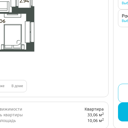
Выб
Ра
Выб
аже
В доме
движимости
Квартира
2
ь квартиры
33,06 м
2
площадь
10,06 м