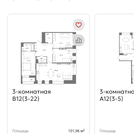
Объект месяца
3‑комнатная
3‑комнатн
В12(3-22)
А12(3-5)
2
Площадь
101,96 м
Площадь