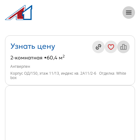
8 (812) 305-33-55
Откры
2-комнатная, 60 м², ЖК Антверпен, инд
Информация о квартире
Узнать цену
2
2-комнатная
60,4 м
Антверпен
Корпус ОД/150, этаж 11/13, индекс кв. 2А11/2-6
Отделка: White
box