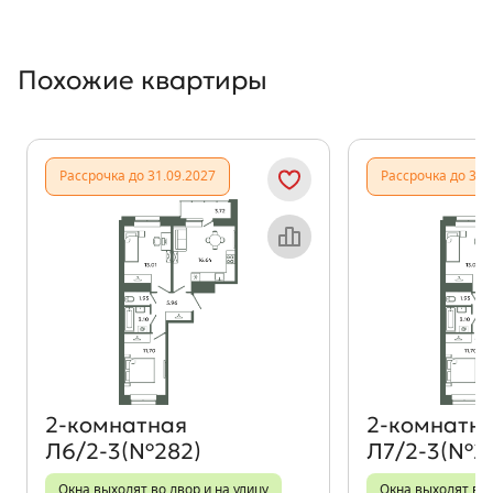
Похожие квартиры
Показать предыдущи
Показать
Рассрочка до 31.09.2027
Рассрочка до 31.
Объект месяца
2‑комнатная
2‑комнатн
Л6/2-3(№282)
Л7/2-3(№2
Окна выходят во двор и на улицу
Окна выходят во 