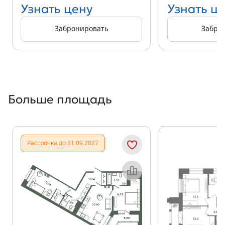
Узнать цену
Узнать ц
Забронировать
Забро
Больше площадь
Показать предыдущи
Показать
Рассрочка до 31.09.2027
Объект месяца