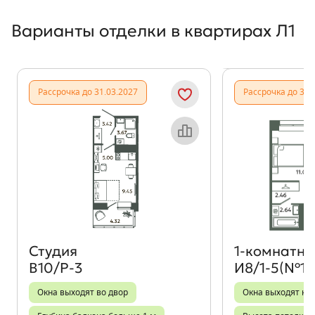
Варианты отделки в квартирах Л1
Показать предыдущи
Показать
Рассрочка до 31.03.2027
Рассрочка до 31.
Объект месяца
Студия
1‑комнатна
В10/Р-3
И8/1-5(№11
Окна выходят во двор
Окна выходят на