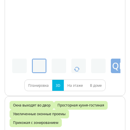
QR
Планировка
3D
На этаже
В доме
Окна выходят во двор
Просторная кухня-гостиная
Увеличенные оконные проемы
Прихожая с зонированием