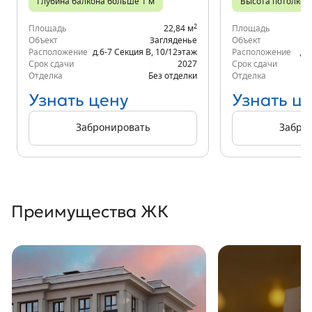
Глубина балкона больше 1 м
Высота потолков 
2
Площадь
22,84 м
Площадь
Объект
Загляденье
Объект
Расположение
д.6-7 Секция В
,
10/12
этаж
Расположение
д.
Срок сдачи
2027
Срок сдачи
Отделка
Без отделки
Отделка
Узнать цену
Узнать ц
Забронировать
Забро
Преимущества ЖК