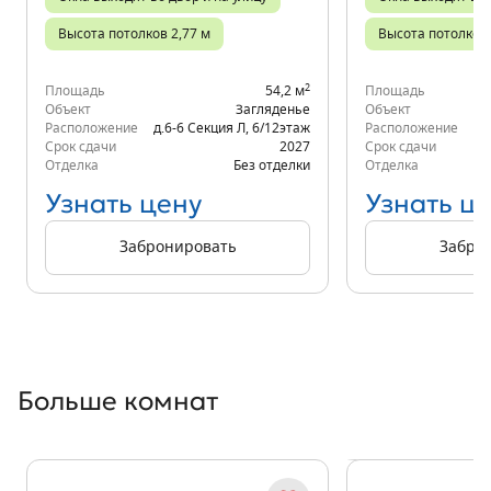
Высота потолков 2,77 м
Высота потолков 
2
Площадь
54,2 м
Площадь
Объект
Загляденье
Объект
Расположение
д.6-6 Секция Л
,
6/12
этаж
Расположение
д.
Срок сдачи
2027
Срок сдачи
Отделка
Без отделки
Отделка
Узнать цену
Узнать ц
Забронировать
Забро
Больше комнат
Показать предыдущи
Показать