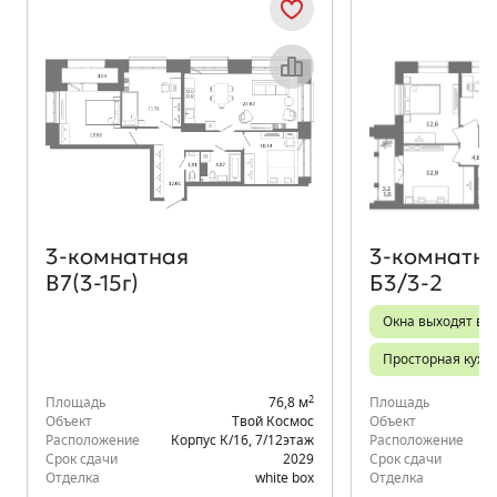
Объект месяца
3‑комнатная
3‑комнатн
В7(3-15г)
Б3/3-2
Окна выходят во 
Просторная кухн
2
Площадь
76,8 м
Площадь
Объект
Твой Космос
Объект
Расположение
Корпус К/16
,
7/12
этаж
Расположение
Срок сдачи
2029
Срок сдачи
Отделка
white box
Отделка