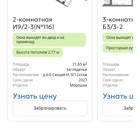
2‑комнатная
3‑комнатн
И9/2-3(№116)
Б3/3-2
Окна выходят во двор и на
Окна выходят во 
променад
Просторная кухн
Высота потолков 2,77 м
2
Площадь
71,65 м
Площадь
Объект
Загляденье
Объект
Расположение
д.6-6 Секция И
,
9/12
этаж
Расположение
Срок сдачи
2027
Срок сдачи
Отделка
Морошка
Отделка
Узнать цену
Узнать ц
Забронировать
Забро