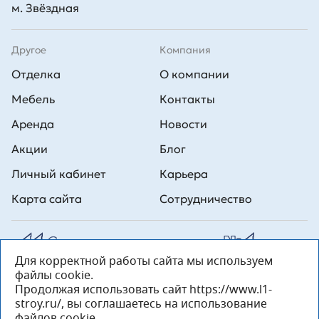
м. Звёздная
Другое
Компания
Отделка
О компании
Мебель
Контакты
Аренда
Новости
Акции
Блог
Личный кабинет
Карьера
Карта сайта
Сотрудничество
Для корректной работы сайта мы используем
Все права на публикуемые на сайте материалы принадлежат
файлы cookie.
ООО Л1 Строительная комания №1. Любая информация,
представленная на данном сайте, носит исключительно
Продолжая использовать сайт https://www.l1-
информационный характер и ни при каких условиях не является
stroy.ru/, вы соглашаетесь на использование
публичной офертой, определяемой положениями статьи 437 ГК РФ.
файлов cookie