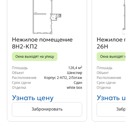
Объект месяца
Нежилое помещение
Нежилое п
8Н2-КП2
26Н
Окна выходят на улицу
Окна выходят на 
2
Площадь
126,4 м
Площадь
Объект
Шекспир
Объект
Расположение
Корпус 2-КП2
,
2/5
этаж
Расположение
Срок сдачи
Сдан
Срок сдачи
Отделка
white box
Отделка
Узнать цену
Узнать ц
Забронировать
Забро