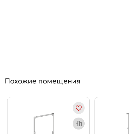
Похожие помещения
Показать предыдущи
Показать