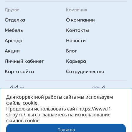
Другое
Компания
Отделка
О компании
Мебель
Контакты
Аренда
Новости
Акции
Блог
Личный кабинет
Карьера
Карта сайта
Сотрудничество
Для корректной работы сайта мы используем
Все права на публикуемые на сайте материалы принадлежат
файлы cookie.
ООО Л1 Строительная комания №1. Любая информация,
представленная на данном сайте, носит исключительно
Продолжая использовать сайт https://www.l1-
информационный характер и ни при каких условиях не является
stroy.ru/, вы соглашаетесь на использование
публичной офертой, определяемой положениями статьи 437 ГК РФ.
файлов cookie
«ООО «Л1 Строительная Компания №1» 196233, Санкт-Петербург, ул.
Орджоникидзе, д. 52, литер А, пом. 92-Н, офис 4 ИНН 7810269443,
Понятно
ОГРН 1027804853559»