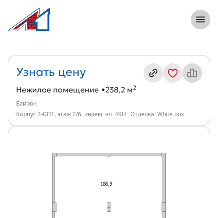
8 (812) 305-33-55
Откры
Нежилое помещение, 238 м², ЖК Байро
Информация о квартире
Узнать цену
2
Нежилое помещение
238,2 м
Байрон
Корпус 2-КП1, этаж 2/6, индекс нп. 49Н
Отделка: White box