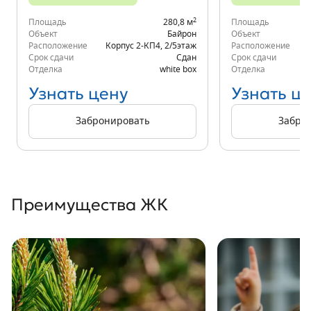
2
Площадь
280,8 м
Площадь
Объект
Байрон
Объект
Расположение
Корпус 2-КП4
,
2/5
этаж
Расположение
Срок сдачи
Сдан
Срок сдачи
Отделка
white box
Отделка
Узнать цену
Узнать ц
Забронировать
Забро
Преимущества ЖК