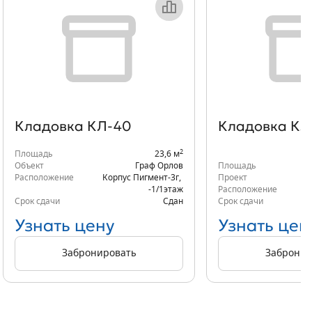
Кладовка КЛ-40
Кладовка КЛ
2
Площадь
23,6 м
Объект
Граф Орлов
Площадь
Расположение
Корпус Пигмент-3г
,
Проект
-1/1
этаж
Расположение
Срок сдачи
Сдан
Срок сдачи
Узнать цену
Узнать цен
Забронировать
Забронир