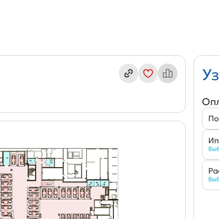
кс кл. КЛ-21
Уз
Оп
По
Ип
Выб
Ра
Выб