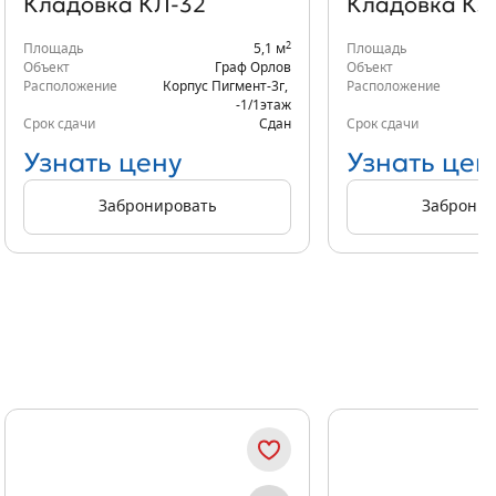
Кладовка КЛ-32
Кладовка КЛ
2
Площадь
5,1 м
Площадь
Объект
Граф Орлов
Объект
Расположение
Корпус Пигмент-3г
,
Расположение
К
-1/1
этаж
Срок сдачи
Сдан
Срок сдачи
Узнать цену
Узнать цен
Забронировать
Забронир
Показать предыдущи
Показать