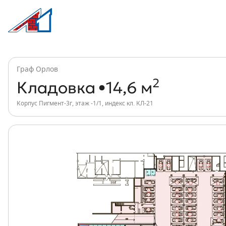
Кладовка, 15 м², ЖК Граф Орлов, инде
Информация о квартире
Граф Орлов
2
Кладовка
14,6 м
Корпус Пигмент-3г, этаж -1/1, индекс кл. КЛ-21