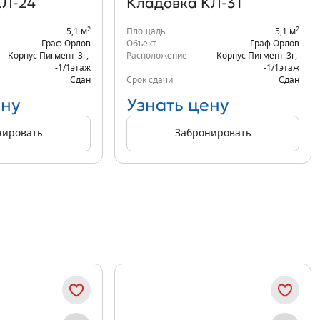
КЛ-24
Кладовка КЛ-31
2
2
5,1 м
Площадь
5,1 м
Граф Орлов
Объект
Граф Орлов
Корпус Пигмент-3г
,
Расположение
Корпус Пигмент-3г
,
-1/1
этаж
-1/1
этаж
Сдан
Срок сдачи
Сдан
ену
Узнать цену
нировать
Забронировать