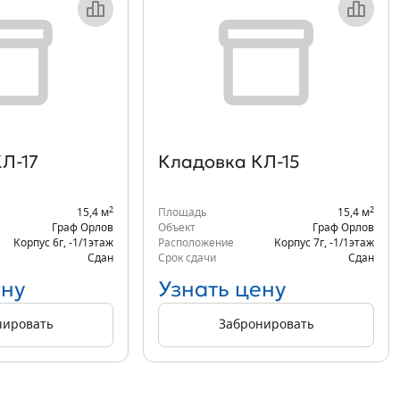
Л-17
Кладовка КЛ-15
2
2
15,4 м
Площадь
15,4 м
Граф Орлов
Объект
Граф Орлов
Корпус 6г
,
-1/1
этаж
Расположение
Корпус 7г
,
-1/1
этаж
Сдан
Срок сдачи
Сдан
ену
Узнать цену
нировать
Забронировать