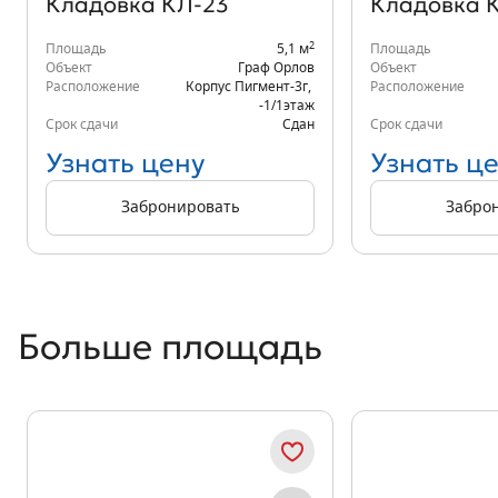
Кладовка КЛ-23
Кладовка 
2
Площадь
5,1 м
Площадь
Объект
Граф Орлов
Объект
Расположение
Корпус Пигмент-3г
,
Расположение
-1/1
этаж
Срок сдачи
Сдан
Срок сдачи
Узнать цену
Узнать ц
Забронировать
Забро
Больше площадь