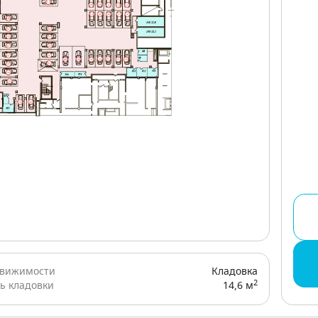
движимости
Кладовка
2
ь кладовки
14,6 м