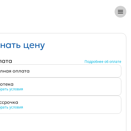
8 (812) 305-33-55
Откры
нать цену
лата
Подробнее об оплате
лная оплата
отека
рать условия
ссрочка
рать условия