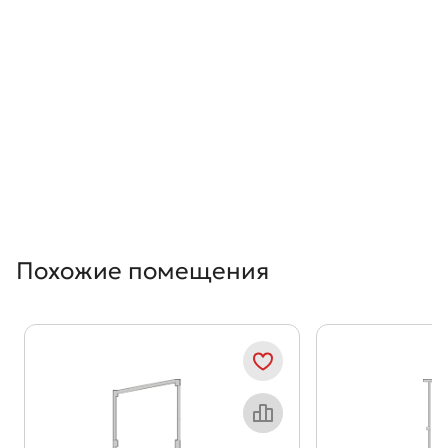
Похожие помещения
Показать предыдущи
Показать