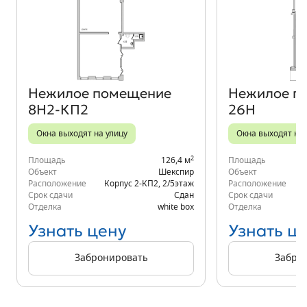
Объект месяца
Нежилое помещение
Нежилое п
8Н2-КП2
26Н
Окна выходят на улицу
Окна выходят на 
2
Площадь
126,4 м
Площадь
Объект
Шекспир
Объект
Расположение
Корпус 2-КП2
,
2/5
этаж
Расположение
Срок сдачи
Сдан
Срок сдачи
Отделка
white box
Отделка
Узнать цену
Узнать ц
Забронировать
Забро