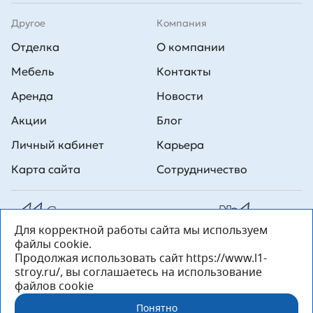
Другое
Компания
Отделка
О компании
Мебель
Контакты
Аренда
Новости
Акции
Блог
Личный кабинет
Карьера
Карта сайта
Сотрудничество
Для корректной работы сайта мы используем
Все права на публикуемые на сайте материалы принадлежат
файлы cookie.
ООО Л1 Строительная комания №1. Любая информация,
представленная на данном сайте, носит исключительно
Продолжая использовать сайт https://www.l1-
информационный характер и ни при каких условиях не является
stroy.ru/, вы соглашаетесь на использование
публичной офертой, определяемой положениями статьи 437 ГК РФ.
файлов cookie
«ООО «Л1 Строительная Компания №1» 196233, Санкт-Петербург, ул.
Орджоникидзе, д. 52, литер А, пом. 92-Н, офис 4 ИНН 7810269443,
Понятно
ОГРН 1027804853559»