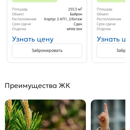
2
Площадь
255,5 м
Площадь
Объект
Байрон
Объект
Расположение
Корпус 2-КП1
,
2/6
этаж
Расположение
Срок сдачи
Сдан
Срок сдачи
Отделка
white box
Отделка
Узнать цену
Узнать ц
Забронировать
Забро
Преимущества ЖК