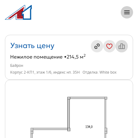
8 (812) 305-33-55
Откры
Нежилое помещение, 215 м², ЖК Байро
Информация о квартире
Узнать цену
2
Нежилое помещение
214,5 м
Байрон
Корпус 2-КП1, этаж 1/6, индекс нп. 35Н
Отделка: White box