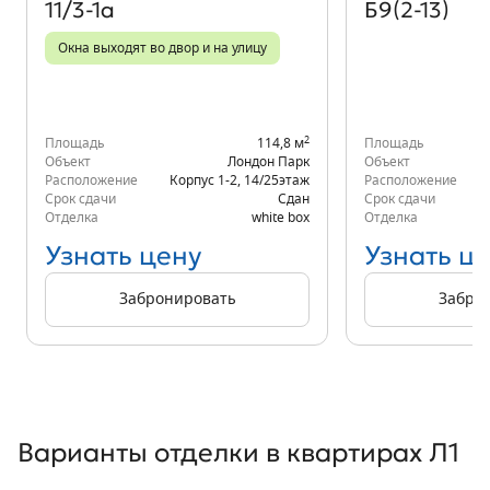
11/3-1а
Б9(2-13)
Окна выходят во двор и на улицу
2
Площадь
114,8 м
Площадь
Объект
Лондон Парк
Объект
Расположение
Корпус 1-2
,
14/25
этаж
Расположение
Срок сдачи
Сдан
Срок сдачи
Отделка
white box
Отделка
Узнать цену
Узнать ц
Забронировать
Забро
Варианты отделки в квартирах Л1