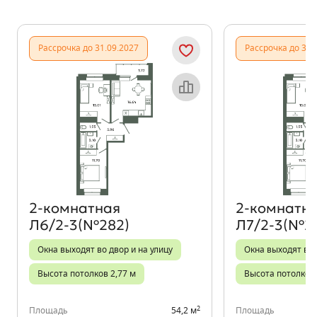
Показать предыдущи
Показать
Рассрочка до 31.09.2027
Рассрочка до 31.
Объект месяца
2‑комнатная
2‑комнатн
Л6/2-3(№282)
Л7/2-3(№2
Окна выходят во двор и на улицу
Окна выходят во 
Высота потолков 2,77 м
Высота потолков 
2
Площадь
54,2 м
Площадь