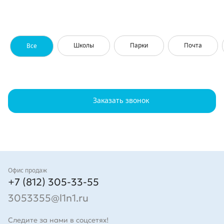
Школы
Парки
Почта
Все
Заказать звонок
Контакты
Офис продаж
+7 (812) 305-33-55
3053355@l1n1.ru
Следите за нами в соцсетях!