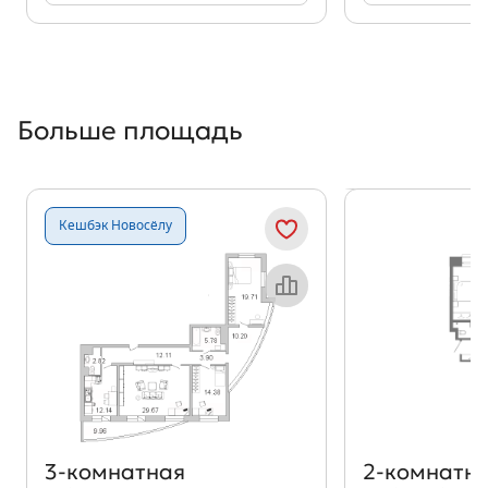
Больше площадь
Показать предыдущи
Показать
Кешбэк Новосёлу
Объект месяца
3‑комнатная
2‑комнатн