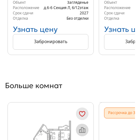
Объект
Загляденье
Объект
Расположение
д.6-6 Секция Л
,
6/12
этаж
Расположение
д.
Срок сдачи
2027
Срок сдачи
Отделка
Без отделки
Отделка
Узнать цену
Узнать ц
Забронировать
Забро
Больше комнат
Показать предыдущи
Показать
Рассрочка до 31.