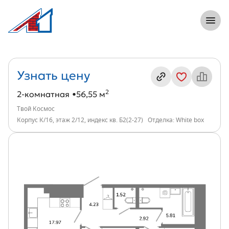
8 (812) 305-33-55
Откры
2-комнатная, 57 м², ЖК Твой Космос, и
Информация о квартире
Узнать цену
2
2-комнатная
56,55 м
Твой Космос
Корпус К/16, этаж 2/12, индекс кв. Б2(2-27)
Отделка: White box