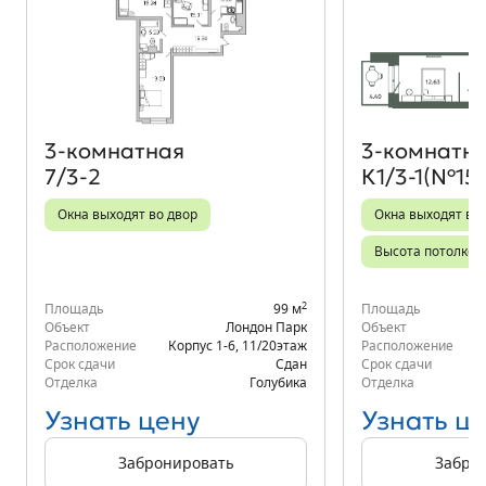
Объект месяца
3‑комнатная
3‑комнатн
7/3-2
К1/3-1(№15
Окна выходят во двор
Окна выходят во 
Высота потолков 
2
Площадь
99 м
Площадь
Объект
Лондон Парк
Объект
Расположение
Корпус 1-6
,
11/20
этаж
Расположение
д.
Срок сдачи
Сдан
Срок сдачи
Отделка
Голубика
Отделка
Узнать цену
Узнать ц
Забронировать
Забро