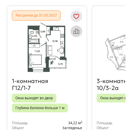
Показать предыдущи
Показать
Рассрочка до 31.03.2027
Объект месяца
1‑комнатная
3‑комнатн
Г12/1-7
10/3-2а
Окна выходят во двор
Окна выходят во 
Глубина балкона больше 1 м
2
Площадь
34,22 м
Площадь
Объект
Загляденье
Объект