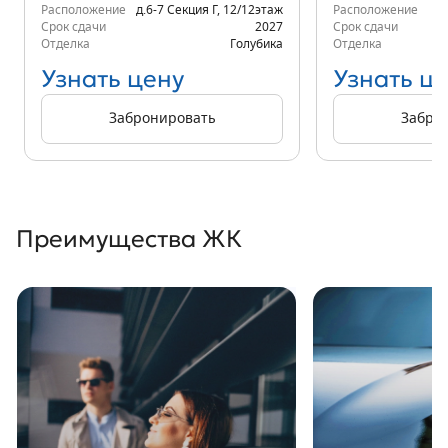
Расположение
д.6-7 Секция Г
,
12/12
этаж
Расположение
К
Срок сдачи
2027
Срок сдачи
Отделка
Голубика
Отделка
Узнать цену
Узнать ц
Забронировать
Забро
Преимущества ЖК