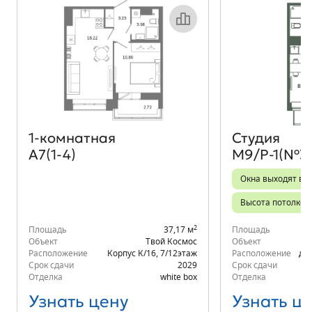
Объект месяца
1‑комнатная
Студия
А7(1-4)
М9/Р-1(№3
Окна выходят во
Высота потолков 
2
Площадь
37,17 м
Площадь
Объект
Твой Космос
Объект
Расположение
Корпус К/16
,
7/12
этаж
Расположение
д.6
Срок сдачи
2029
Срок сдачи
Отделка
white box
Отделка
Узнать цену
Узнать ц