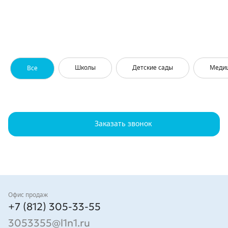
Школы
Детские сады
Меди
Все
Заказать звонок
Контакты
Офис продаж
+7 (812) 305-33-55
3053355@l1n1.ru