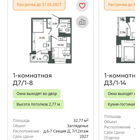
Рассрочка до 31.03.2027
Рассрочка до 31.
Объект месяца
1‑комнатная
1‑комнатна
Д7/1-8
Д3/1-14
Окна выходят во двор
Окна выходят во
Высота потолков 2,77 м
Кухня-гостиная
Площадь
2
Площадь
32,77 м
Объект
Объект
Загляденье
Расположение
д.
Расположение
д.6-7 Секция Д
,
7/12
этаж
Срок сдачи
Срок сдачи
2027
Отделка