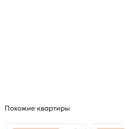
Похожие квартиры
Показать предыдущи
Показать