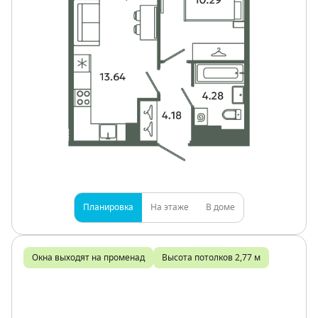
Планировка
На этаже
В доме
Окна выходят на променад
Высота потолков 2,77 м