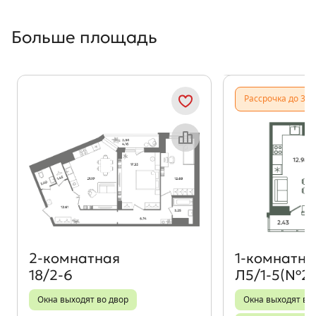
Больше площадь
Показать предыдущи
Показать
Рассрочка до 31.
Объект месяца
2‑комнатная
1‑комнатна
18/2-6
Л5/1-5(№27
Окна выходят во двор
Окна выходят во