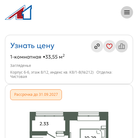
8 (812) 305-33-55
Откры
1-комнатная, 34 м², ЖК Загляденье, и
Информация о квартире
Узнать цену
2
1-комнатная
33,55 м
Загляденье
Корпус 6-6, этаж 8/12, индекс кв. К8/1-8(№212)
Отделка:
Чистовая
Рассрочка до 31.09.2027