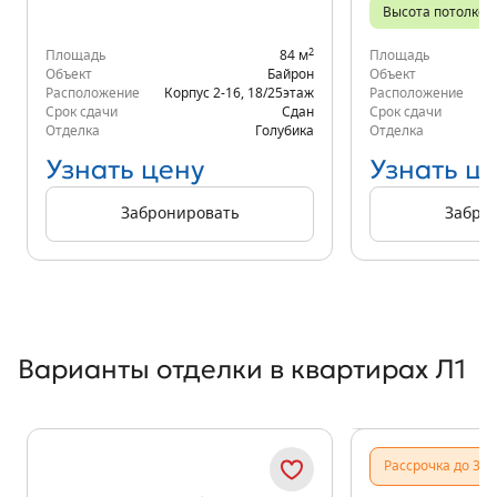
Высота потолков 
2
Площадь
84 м
Площадь
Объект
Байрон
Объект
Расположение
Корпус 2-16
,
18/25
этаж
Расположение
д.
Срок сдачи
Сдан
Срок сдачи
Отделка
Голубика
Отделка
Узнать цену
Узнать ц
Забронировать
Забро
Варианты отделки в квартирах Л1
Показать предыдущи
Показать
Рассрочка до 31.