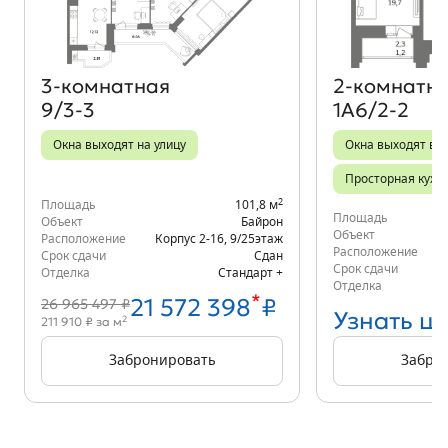
3‑комнатная
2‑комнатн
9/3-3
1А6/2-2
Окна выходят на улицу
Окна выходят во
Просторная кухн
2
Площадь
101,8 м
Площадь
Объект
Байрон
Объект
Расположение
Корпус 2-16
,
9/25
этаж
Расположение
Срок сдачи
Сдан
Срок сдачи
Отделка
Стандарт +
Отделка
*
21 572 398
₽
26 965 497 ₽
Узнать ц
2
211 910 ₽ за м
Забронировать
Забро