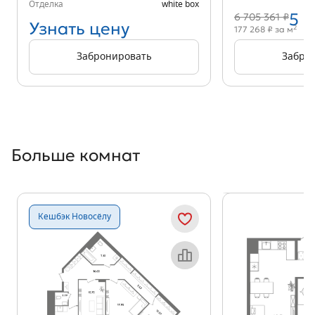
Отделка
white box
5 
6 705 361 ₽
Узнать цену
2
177 268 ₽ за м
Забронировать
Забро
Больше комнат
Показать предыдущи
Показать
Кешбэк Новосёлу
Объект месяца