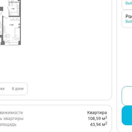
Выб
Ра
Выб
аже
В доме
движимости
Квартира
2
ь квартиры
108,59 м
2
площадь
43,94 м