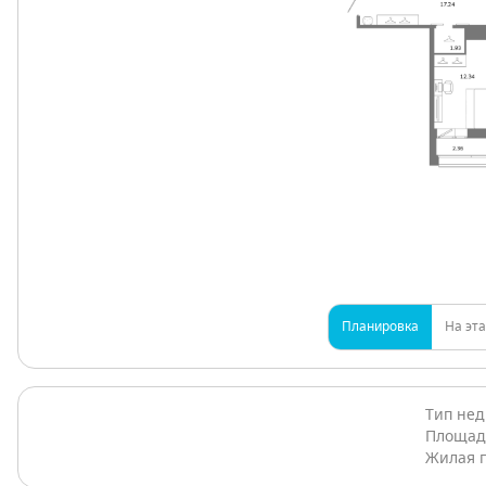
Планировка
На эт
Тип не
Площад
Жилая 