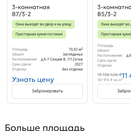
3‑комнатная
3‑комнатн
В7/3-2
В5/3-2
Окна выходят во двор и на улицу
Окна выходят во 
Просторная кухня-гостиная
Просторная кухн
Площадь
2
Площадь
70,92 м
Объект
Объект
Загляденье
Расположение
д.
Расположение
д.6-7 Секция В
,
7/12
этаж
Срок сдачи
Срок сдачи
2027
Отделка
Отделка
Без отделки
11
13 138 426 ₽
Узнать цену
2
161 915 ₽ за м
Забронировать
Забро
Больше площадь