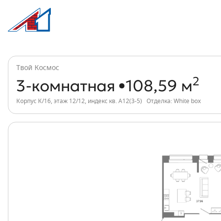
3-комнатная, 109 м², ЖК Твой Космос, 
Информация о квартире
Твой Космос
2
3-комнатная
108,59 м
Корпус К/16, этаж 12/12, индекс кв. А12(3-5)
Отделка: White box