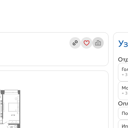
индекс кв. А12(3-5)
Уз
От
Го
+ 3
Мо
+ 3
Оп
По
Ип