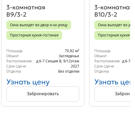
3‑комнатная
3‑комнатная
В9/3-2
В10/3-2
Окна выходят во двор и на улицу
Окна выходят во дво
Просторная кухня-гостиная
Просторная кухня-го
2
Площадь
70,92 м
Площадь
Объект
Загляденье
Объект
Расположение
д.6-7 Секция В
,
9/12
этаж
Расположение
д.6-7 С
Срок сдачи
2027
Срок сдачи
Отделка
Без отделки
Отделка
Узнать цену
Узнать цен
Забронировать
Забронир