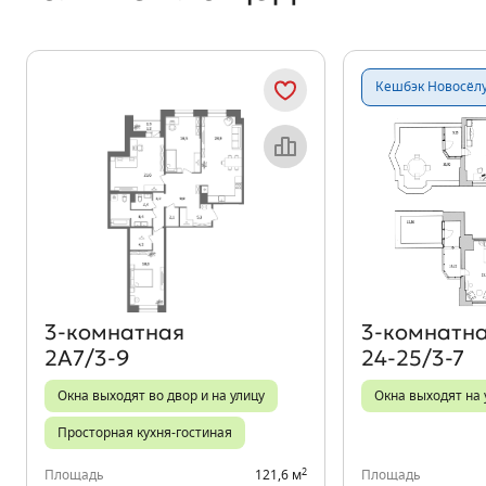
Кешбэк Новосёл
Объект месяца
3‑комнатная
3‑комнатн
2А7/3-9
24-25/3-7
Окна выходят во двор и на улицу
Окна выходят на 
Просторная кухня-гостиная
2
Площадь
121,6 м
Площадь