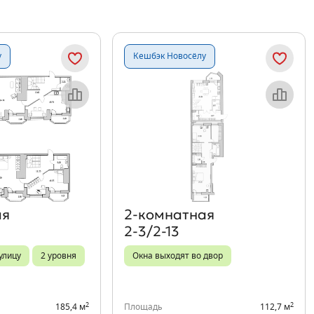
у
Кешбэк Новосёлу
Объект месяца
Объект месяца
ая
2‑комнатная
2-3/2-13
улицу
2 уровня
Окна выходят во двор
2
2
185,4 м
Площадь
112,7 м