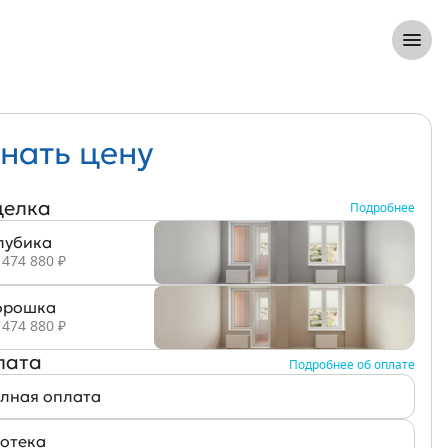
8 (812) 305-33-55
Откры
нать цену
делка
Подробнее
лубика
 474 880 ₽
рошка
 474 880 ₽
лата
Подробнее об оплате
лная оплата
отека