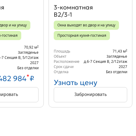
ая
3‑комнатная
В2/3-1
двор и на улицу
Окна выходят во двор и на улицу
я-гостиная
Просторная кухня-гостиная
2
70,92 м
2
Площадь
71,43 м
Загляденье
Объект
Загляденье
6-7 Секция В
,
5/12
этаж
Расположение
д.6-7 Секция В
,
2/12
этаж
2027
Срок сдачи
2027
Без отделки
Отделка
Без отделки
*
 482 984
₽
Узнать цену
нировать
Забронировать