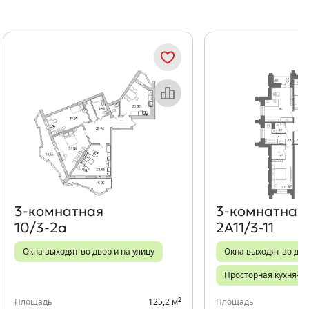
Показать предыдущи
Показать
Объект месяца
Об
3‑комнатная
3‑комнатная
10/3-2а
2А11/3-11
Окна выходят во двор и на улицу
Окна выходят во дво
Просторная кухня-го
2
Площадь
125,2 м
Площадь