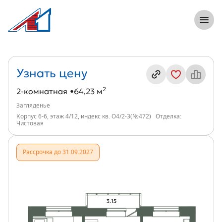
8 (812) 305-33-55
Откры
2-комнатная, 64 м², ЖК Загляденье, и
Информация о квартире
Узнать цену
2
2-комнатная
64,23 м
Загляденье
Корпус 6-6, этаж 4/12, индекс кв. О4/2-3(№472)
Отделка:
Чистовая
Рассрочка до 31.09.2027