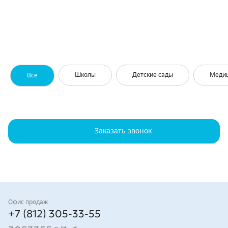
Школы
Детские сады
Меди
Все
Заказать звонок
Контакты
Офис продаж
+7 (812) 305-33-55