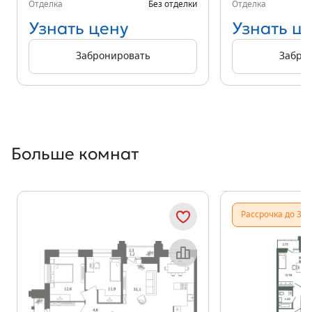
Отделка
Без отделки
Отделка
Узнать цену
Узнать ц
Забронировать
Забро
Больше комнат
Показать предыдущи
Показать
Рассрочка до 31.
Объект месяца