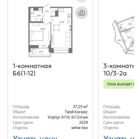
Объект месяца
1‑комнатная
3‑комнатн
Б6(1-12)
10/3-2а
Окна выходят во 
2
Площадь
37,25 м
Площадь
Объект
Твой Космос
Объект
Расположение
Корпус К/16
,
6/12
этаж
Расположение
К
Срок сдачи
2029
Срок сдачи
Отделка
white box
Отделка
Узнать цену
Узнать ц