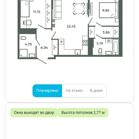
Планировка
На этаже
В доме
Окна выходят во двор
Высота потолков 2,77 м