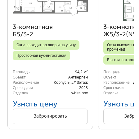
3‑комнатная
3‑комнатн
Б5/3-2
Ж5/3-2(№2
Окна выходят во двор и на улицу
Окна выходят во 
променад
Просторная кухня-гостиная
Высота потолков 
2
Площадь
94,2 м
Площадь
Объект
Антверпен
Объект
Расположение
Корпус Б
,
5/13
этаж
Расположение
д.6
Срок сдачи
2028
Срок сдачи
Отделка
white box
Отделка
Узнать цену
Узнать ц
Забронировать
Забро