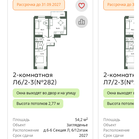
Рассрочка до 31.09.2027
Рассрочка до 31.
Объект месяца
2‑комнатная
2‑комнатн
Л6/2-3(№282)
Л7/2-3(№2
Окна выходят во двор и на улицу
Окна выходят во 
Высота потолков 2,77 м
Высота потолков 
2
Площадь
54,2 м
Площадь
Объект
Загляденье
Объект
Расположение
д.6-6 Секция Л
,
6/12
этаж
Расположение
д.
Срок сдачи
2027
Срок сдачи