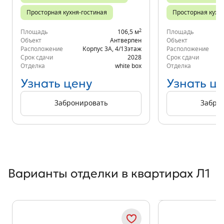
Просторная кухня-гостиная
Просторная кухн
2
Площадь
106,5 м
Площадь
Объект
Антверпен
Объект
Расположение
Корпус 3А
,
4/13
этаж
Расположение
Срок сдачи
2028
Срок сдачи
Отделка
white box
Отделка
Узнать цену
Узнать ц
Забронировать
Забро
Варианты отделки в квартирах Л1
Показать предыдущи
Показать