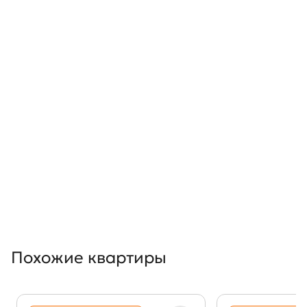
Похожие квартиры
Показать предыдущи
Показать