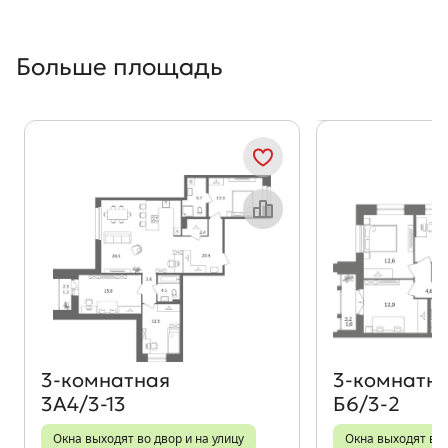
Больше площадь
Показать предыдущи
Показать
Объект месяца
3‑комнатная
3‑комнатн
3А4/3-13
Б6/3-2
Окна выходят во двор и на улицу
Окна выходят во 