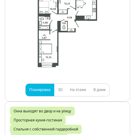
Планировка
3D
На этаже
В доме
Окна выходят во двор и на улицу
Просторная кухня-гостиная
Спальня с собственной гардеробной