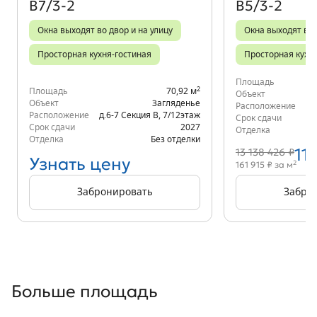
В7/3-2
В5/3-2
Окна выходят во двор и на улицу
Окна выходят во 
Просторная кухня-гостиная
Просторная кухн
Площадь
2
Площадь
70,92 м
Объект
Объект
Загляденье
Расположение
д.
Расположение
д.6-7 Секция В
,
7/12
этаж
Срок сдачи
Срок сдачи
2027
Отделка
Отделка
Без отделки
11
13 138 426 ₽
Узнать цену
2
161 915 ₽ за м
Забронировать
Забро
Больше площадь