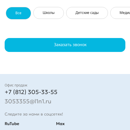
Школы
Детские сады
Меди
Все
Заказать звонок
Контакты
Офис продаж
+7 (812) 305-33-55
3053355@l1n1.ru
Следите за нами в соцсетях!
RuTube
Max