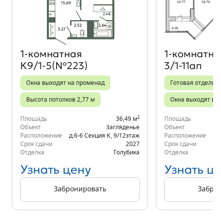
Объект месяца
1‑комнатная
1‑комнатна
К9/1-5(№223)
3/1-11ап
Окна выходят на променад
Готовая отделка
Высота потолков 2,77 м
Окна выходят во
2
Площадь
36,49 м
Площадь
Объект
Загляденье
Объект
Расположение
д.6-6 Секция К
,
9/12
этаж
Расположение
Срок сдачи
2027
Срок сдачи
Отделка
Голубика
Отделка
Узнать цену
Узнать ц
Забронировать
Забро