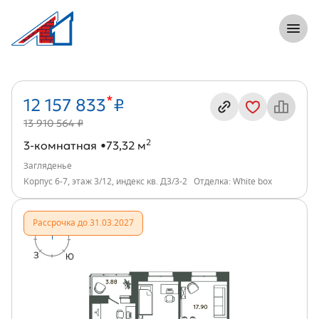
8 (812) 305-33-55
Откры
3-комнатная, 73 м², ЖК Загляденье, ин
Информация о квартире
*
12 157 833
₽
13 910 564 ₽
2
3-комнатная
73,32 м
Загляденье
Корпус 6-7, этаж 3/12, индекс кв. Д3/3-2
Отделка: White box
Рассрочка до 31.03.2027