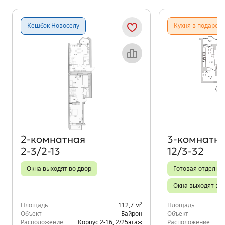
Показать предыдущи
Показать
Кешбэк Новосёлу
Кухня в подарок
Объект месяца
2‑комнатная
3‑комнатн
2-3/2-13
12/3-32
Окна выходят во двор
Готовая отделка
Окна выходят во 
2
Площадь
112,7 м
Площадь
Объект
Байрон
Объект
Расположение
Корпус 2-16
,
2/25
этаж
Расположение
К