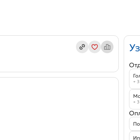
екс кв. Б5/3-2
Уз
От
Го
+ 3
Мо
+ 3
Оп
По
Ип