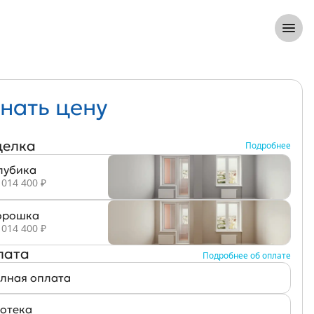
8 (812) 305-33-55
Откры
нать цену
делка
Подробнее
лубика
 014 400 ₽
рошка
 014 400 ₽
лата
Подробнее об оплате
лная оплата
отека