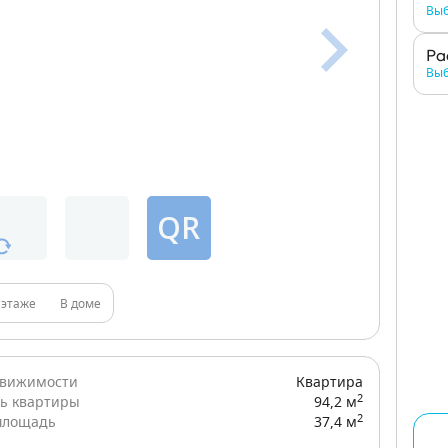
Выб
Ра
Выб
QR
 этаже
В доме
движимости
Квартира
2
ь квартиры
94,2 м
2
площадь
37,4 м