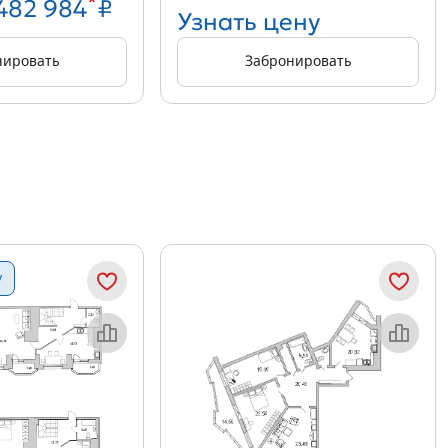
*
 482 984
₽
Узнать цену
нировать
Забронировать
у
Объект месяца
Объект месяца