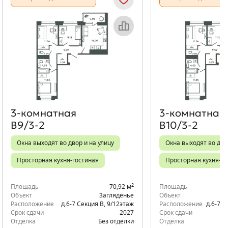
Объект месяца
Об
3‑комнатная
3‑комнатная
В9/3-2
В10/3-2
Окна выходят во двор и на улицу
Окна выходят во дво
Просторная кухня-гостиная
Просторная кухня-го
2
Площадь
70,92 м
Площадь
Объект
Загляденье
Объект
Расположение
д.6-7 Секция В
,
9/12
этаж
Расположение
д.6-7 С
Срок сдачи
2027
Срок сдачи
Отделка
Без отделки
Отделка