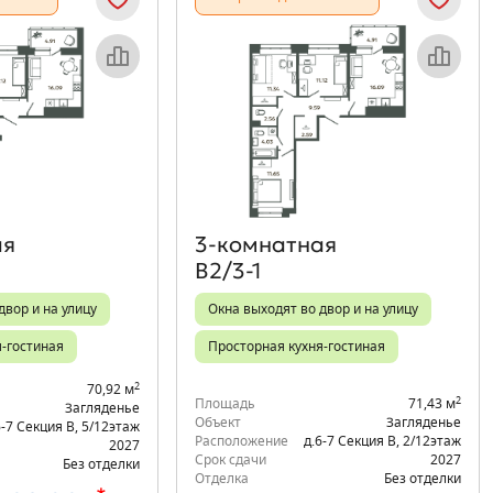
Объект месяца
Объект месяца
ая
3‑комнатная
В2/3-1
двор и на улицу
Окна выходят во двор и на улицу
я-гостиная
Просторная кухня-гостиная
2
70,92 м
2
Площадь
71,43 м
Загляденье
Объект
Загляденье
6-7 Секция В
,
5/12
этаж
Расположение
д.6-7 Секция В
,
2/12
этаж
2027
Срок сдачи
2027
Без отделки
Отделка
Без отделки