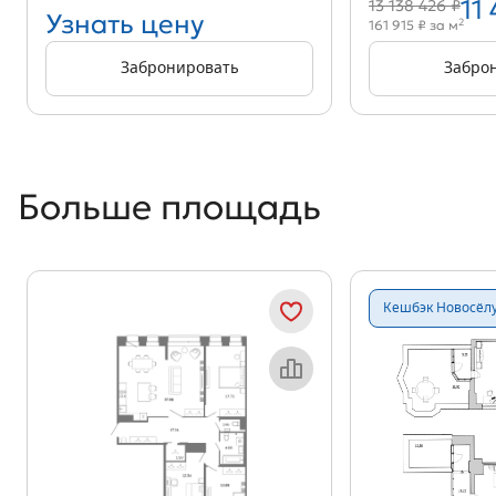
11
13 138 426 ₽
Узнать цену
2
161 915 ₽ за м
Забронировать
Забро
Больше площадь
Кешбэк Новосёл
Объект месяца