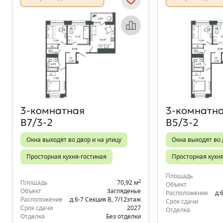
Объект месяца
3‑комнатная
3‑комнатн
В7/3-2
В5/3-2
Окна выходят во двор и на улицу
Окна выходят во 
Просторная кухня-гостиная
Просторная кухн
Площадь
2
Площадь
70,92 м
Объект
Объект
Загляденье
Расположение
д.
Расположение
д.6-7 Секция В
,
7/12
этаж
Срок сдачи
Срок сдачи
2027
Отделка
Отделка
Без отделки