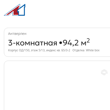
3-комнатная, 94 м², ЖК Антверпен, инд
Информация о квартире
Антверпен
2
3-комнатная
94,2 м
Корпус ОД/150, этаж 5/13, индекс кв. Б5/3-2
Отделка: White box