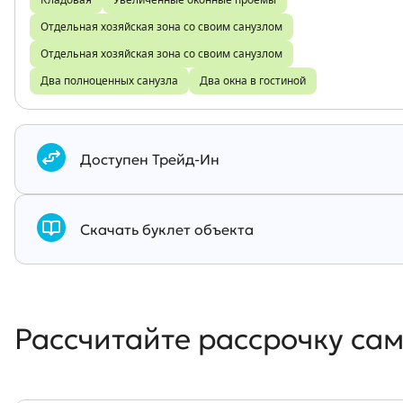
Кладовая
Увеличенные оконные проемы
Отдельная хозяйская зона со своим санузлом
Отдельная хозяйская зона со своим санузлом
Два полноценных санузла
Два окна в гостиной
Документы
Доступен Трейд-Ин
Скачать буклет объекта
Рассчитайте рассрочку са