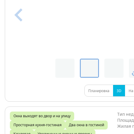
Планировка
3D
На
Тип не
Окна выходят во двор и на улицу
Площад
Просторная кухня-гостиная
Два окна в гостиной
Жилая 