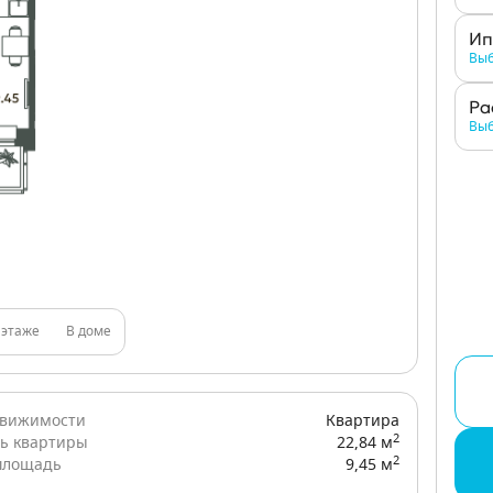
Ип
Выб
Ра
Выб
 этаже
В доме
движимости
Квартира
2
ь квартиры
22,84 м
2
площадь
9,45 м