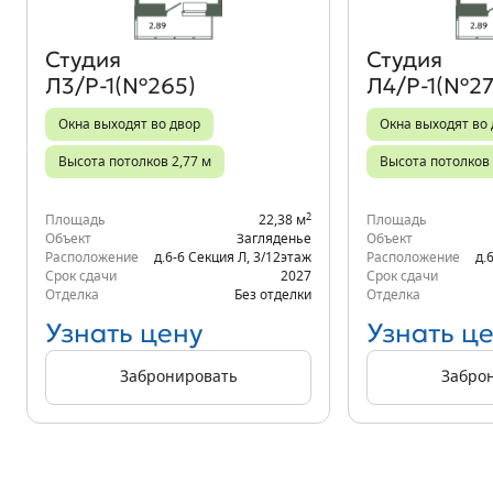
Студия
Студия
Л3/Р-1(№265)
Л4/Р-1(№27
Окна выходят во двор
Окна выходят во
Высота потолков 2,77 м
Высота потолков 
2
Площадь
22,38 м
Площадь
Объект
Загляденье
Объект
Расположение
д.6-6 Секция Л
,
3/12
этаж
Расположение
д.
Срок сдачи
2027
Срок сдачи
Отделка
Без отделки
Отделка
Узнать цену
Узнать ц
Забронировать
Забро