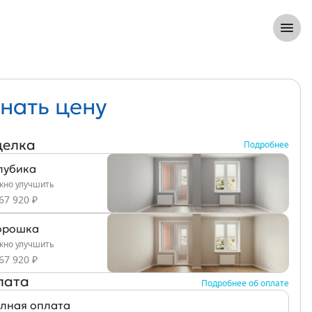
8 (812) 305-33-55
Откры
нать цену
делка
Подробнее
лубика
но улучшить
67 920 ₽
рошка
но улучшить
67 920 ₽
лата
Подробнее об оплате
лная оплата