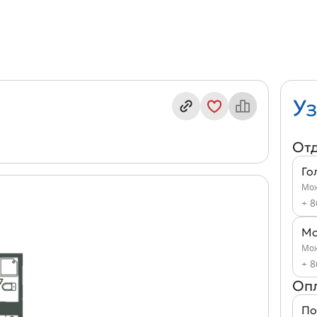
кв. В12/Р-3
Уз
От
Го
Мож
+ 8
Мо
Мож
+ 8
Оп
По