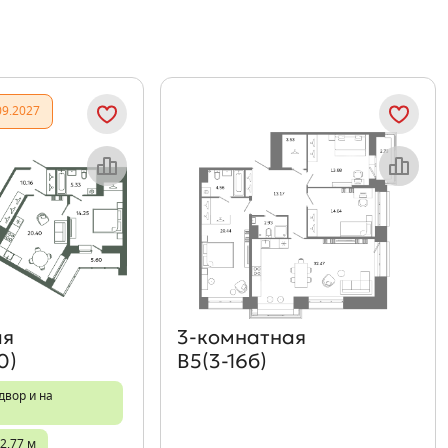
09.2027
Объект месяца
Объект месяца
ая
3‑комнатная
0)
В5(3-16б)
двор и на
2,77 м