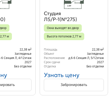
Студия
0)
Л5/Р-1(№275)
 двор
Окна выходят во двор
2,77 м
Высота потолков 2,77 м
2
2
22,38 м
Площадь
22,38 м
Загляденье
Объект
Загляденье
6-6 Секция Л
,
4/12
этаж
Расположение
д.6-6 Секция Л
,
5/12
этаж
2027
Срок сдачи
2027
Без отделки
Отделка
Без отделки
ену
Узнать цену
нировать
Забронировать