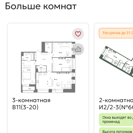
Больше комнат
Рассрочка до 31.
Объект месяца
3‑комнатная
2‑комнатн
В11(3-20)
И2/2-3(№6
Окна выходят во 
променад
Высота потолков 