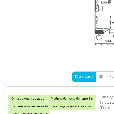
Планировка
3D
На
Тип не
Окна выходят во двор
Глубина балкона больше 1 м
Площад
Наружное остекление балкона/лоджии на всю высоту
Жилая 