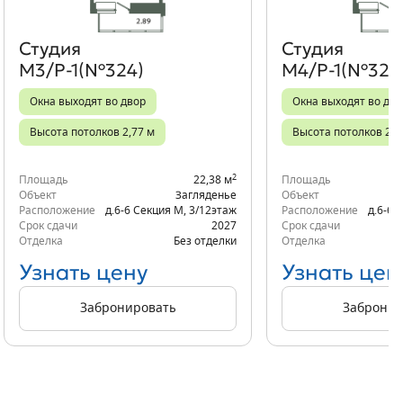
Студия
Студия
М3/Р-1(№324)
М4/Р-1(№329
Окна выходят во двор
Окна выходят во дво
Высота потолков 2,77 м
Высота потолков 2,7
2
Площадь
22,38 м
Площадь
Объект
Загляденье
Объект
Расположение
д.6-6 Секция М
,
3/12
этаж
Расположение
д.6-6 
Срок сдачи
2027
Срок сдачи
Отделка
Без отделки
Отделка
Узнать цену
Узнать цен
Забронировать
Забронир