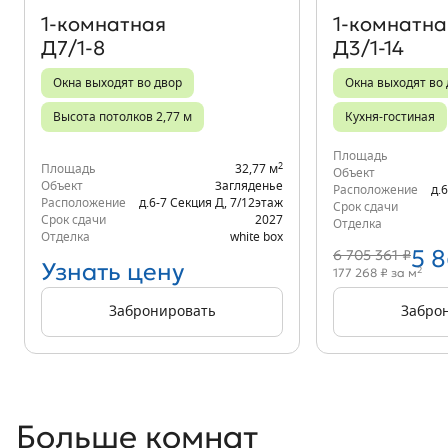
1‑комнатная
1‑комнатна
Д7/1-8
Д3/1-14
Окна выходят во двор
Окна выходят во
Высота потолков 2,77 м
Кухня-гостиная
Площадь
2
Площадь
32,77 м
Объект
Объект
Загляденье
Расположение
д.
Расположение
д.6-7 Секция Д
,
7/12
этаж
Срок сдачи
Срок сдачи
2027
Отделка
Отделка
white box
5 
6 705 361 ₽
Узнать цену
2
177 268 ₽ за м
Забронировать
Забро
Больше комнат