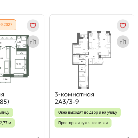
09.2027
Объект месяца
Объект месяца
ая
3‑комнатная
85)
2А3/3-9
улицу
Окна выходят во двор и на улицу
2,77 м
Просторная кухня-гостиная