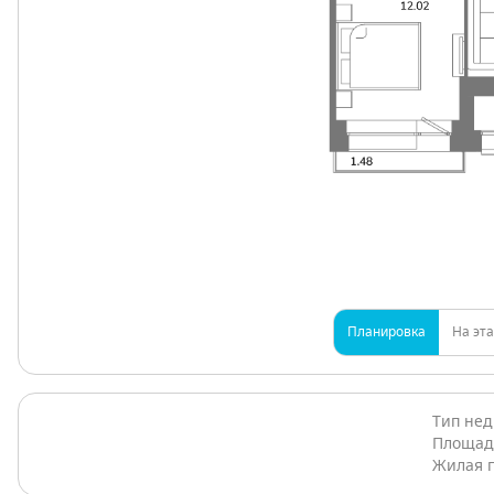
Планировка
На эт
Тип не
Площад
Жилая 