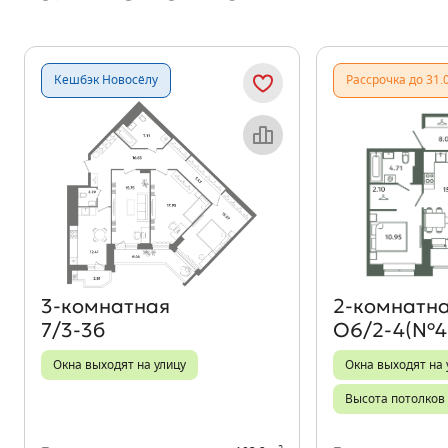
Кешбэк Новосёлу
Рассрочка до 31.
Объект месяца
3‑комнатная
2‑комнатн
7/3-3б
О6/2-4(№4
Окна выходят на улицу
Окна выходят на 
Высота потолков 