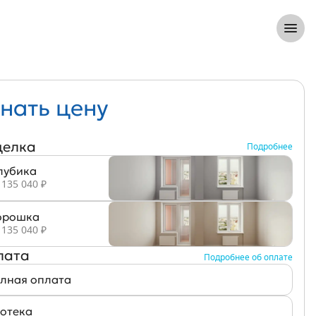
8 (812) 305-33-55
Откры
нать цену
делка
Подробнее
лубика
 135 040 ₽
рошка
 135 040 ₽
лата
Подробнее об оплате
лная оплата
отека