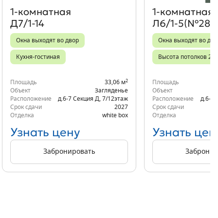
1‑комнатная
1‑комнатная
Д7/1-14
Л6/1-5(№281)
Окна выходят во двор
Окна выходят во дво
Кухня-гостиная
Высота потолков 2,7
2
Площадь
33,06 м
Площадь
Объект
Загляденье
Объект
Расположение
д.6-7 Секция Д
,
7/12
этаж
Расположение
д.6-6 
Срок сдачи
2027
Срок сдачи
Отделка
white box
Отделка
Узнать цену
Узнать цен
Забронировать
Забронир