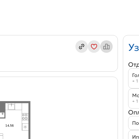
ндекс кв. А10(1-8)
Уз
От
Го
+ 1
Мо
+ 1
Оп
По
Ип