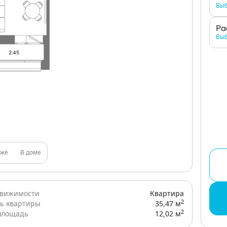
Выб
Ра
Выб
аже
В доме
движимости
Квартира
2
ь квартиры
35,47 м
2
площадь
12,02 м