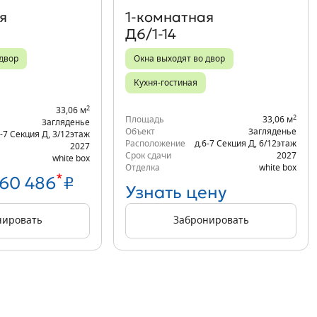
я
1‑комнатная
Д6/1-14
 двор
Окна выходят во двор
Кухня-гостиная
2
33,06 м
2
Площадь
33,06 м
Загляденье
Объект
Загляденье
6-7 Секция Д
,
3/12
этаж
Расположение
д.6-7 Секция Д
,
6/12
этаж
2027
Срок сдачи
2027
white box
Отделка
white box
*
860 486
₽
Узнать цену
нировать
Забронировать