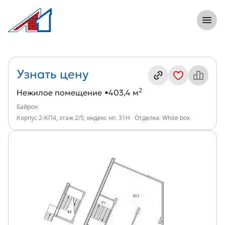
8 (812) 305-33-55
Откры
Нежилое помещение, 403 м², ЖК Байро
Информация о квартире
Узнать цену
2
Нежилое помещение
403,4 м
Байрон
Корпус 2-КП4, этаж 2/5, индекс нп. 31Н
Отделка: White box