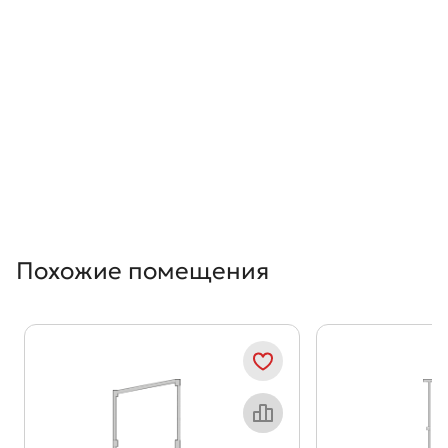
Похожие помещения
Показать предыдущи
Показать