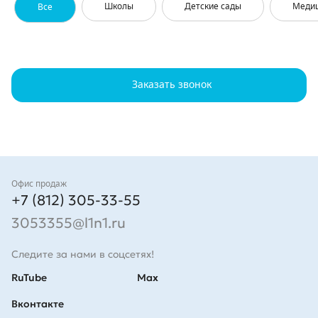
Школы
Детские сады
Меди
Все
Заказать звонок
Контакты
Офис продаж
+7 (812) 305-33-55
3053355@l1n1.ru
Следите за нами в соцсетях!
RuTube
Max
Вконтакте