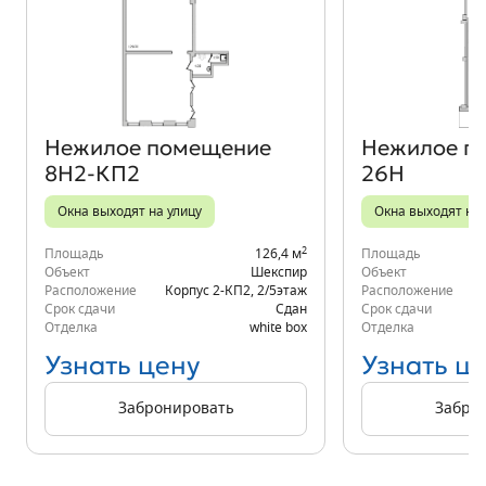
Объект месяца
Нежилое помещение
Нежилое п
8Н2-КП2
26Н
Окна выходят на улицу
Окна выходят на 
2
Площадь
126,4 м
Площадь
Объект
Шекспир
Объект
Расположение
Корпус 2-КП2
,
2/5
этаж
Расположение
Срок сдачи
Сдан
Срок сдачи
Отделка
white box
Отделка
Узнать цену
Узнать ц
Забронировать
Забро