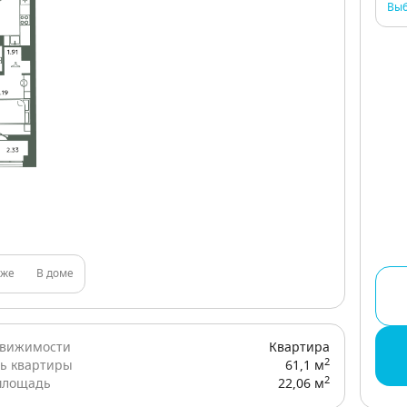
Выб
аже
В доме
движимости
Квартира
2
ь квартиры
61,1 м
2
площадь
22,06 м