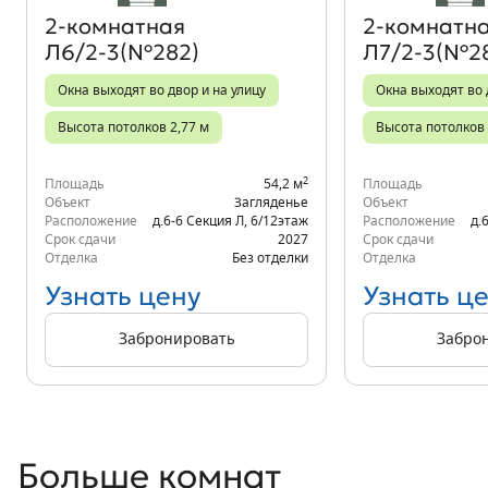
2‑комнатная
2‑комнатн
Л6/2-3(№282)
Л7/2-3(№2
Окна выходят во двор и на улицу
Окна выходят во 
Высота потолков 2,77 м
Высота потолков 
2
Площадь
54,2 м
Площадь
Объект
Загляденье
Объект
Расположение
д.6-6 Секция Л
,
6/12
этаж
Расположение
д.
Срок сдачи
2027
Срок сдачи
Отделка
Без отделки
Отделка
Узнать цену
Узнать ц
Забронировать
Забро
Больше комнат