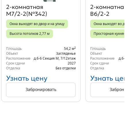
2‑комнатная
2‑комнатная
М7/2-2(№342)
В6/2-2
Окна выходят во двор и на улицу
Окна выходят во дво
Высота потолков 2,77 м
Просторная кухня-го
2
Площадь
54,2 м
Площадь
Объект
Загляденье
Объект
Расположение
д.6-6 Секция М
,
7/12
этаж
Расположение
д.6-7 
Срок сдачи
2027
Срок сдачи
Отделка
Без отделки
Отделка
Узнать цену
Узнать цен
Забронировать
Забронир