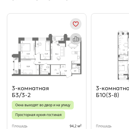
Объект месяца
3‑комнатная
3‑комнатн
Б3/3-2
Б10(3-8)
Окна выходят во двор и на улицу
Просторная кухня-гостиная
2
Площадь
94,2 м
Площадь