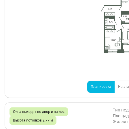
Планировка
На эт
Тип не
Окна выходят во двор и на лес
Площад
Высота потолков 2,77 м
Жилая 