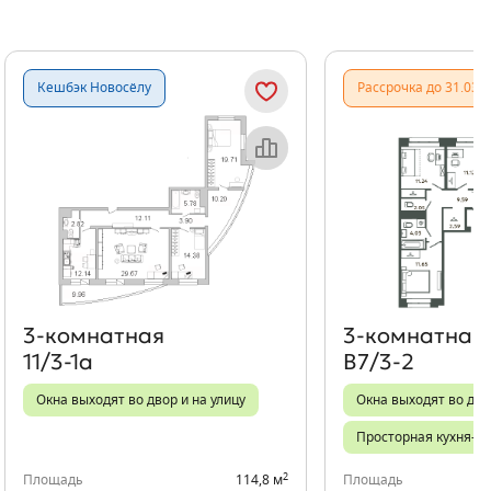
Показать предыдущи
Показать
Кешбэк Новосёлу
Рассрочка до 31.03.
Объект месяца
Об
3‑комнатная
3‑комнатная
11/3-1а
В7/3-2
Окна выходят во двор и на улицу
Окна выходят во дво
Просторная кухня-го
2
Площадь
114,8 м
Площадь