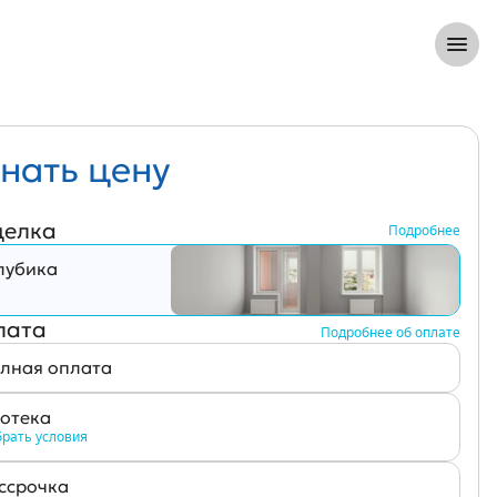
8 (812) 305-33-55
Откры
нать цену
делка
Подробнее
лубика
лата
Подробнее об оплате
лная оплата
отека
рать условия
ссрочка