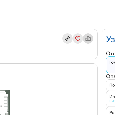
ндекс кв. П6/2-9(№572)
Уз
От
Го
Оп
По
Ип
Выб
Ра