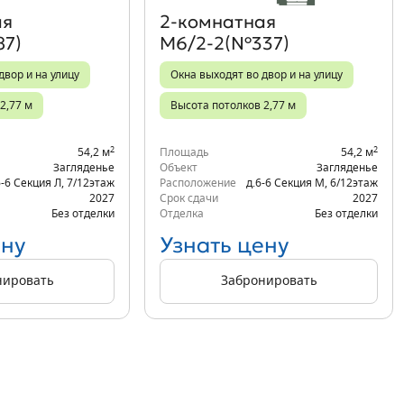
ая
2‑комнатная
87)
М6/2-2(№337)
двор и на улицу
Окна выходят во двор и на улицу
2,77 м
Высота потолков 2,77 м
2
2
54,2 м
Площадь
54,2 м
Загляденье
Объект
Загляденье
6-6 Секция Л
,
7/12
этаж
Расположение
д.6-6 Секция М
,
6/12
этаж
2027
Срок сдачи
2027
Без отделки
Отделка
Без отделки
ену
Узнать цену
нировать
Забронировать