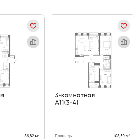
Объект месяца
Объект месяца
ая
3‑комнатная
А11(3-4)
2
2
86,82 м
Площадь
108,59 м