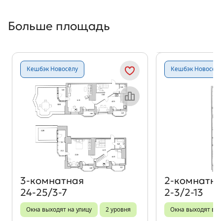
Больше площадь
Показать предыдущи
Показать
Кешбэк Новосёлу
Кешбэк Новосёл
Объект месяца
3‑комнатная
2‑комнатн
24-25/3-7
2-3/2-13
Окна выходят на улицу
2 уровня
Окна выходят во