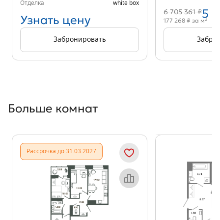
Отделка
white box
5 
6 705 361 ₽
Узнать цену
2
177 268 ₽ за м
Забронировать
Забро
Больше комнат
Показать предыдущи
Показать
Рассрочка до 31.03.2027
Объект месяца