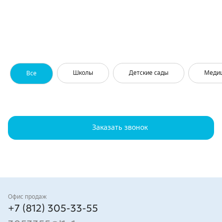
Школы
Детские сады
Меди
Все
Заказать звонок
Контакты
Офис продаж
+7 (812) 305-33-55