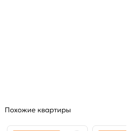
Похожие квартиры
Показать предыдущи
Показать