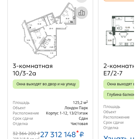
Объект месяца
3‑комнатная
2‑комнатн
10/3-2а
Е7/2-7
Окна выходят во двор и на улицу
Окна выходят во 
Глубина балкона
2
Площадь
125,2 м
Площадь
Объект
Лондон Парк
Объект
Расположение
Корпус 1-12
,
13/21
этаж
Расположение
д.
Срок сдачи
Сдан
Срок сдачи
Отделка
Чистовая
Отделка
*
27 312 148
₽
32 364 200 ₽
Узнать ц
2
218 148 ₽ за м