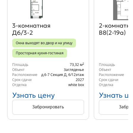
3‑комнатная
2‑комнатн
Д6/3-2
В8(2-19а)
Окна выходят во двор и на улицу
Просторная кухня-гостиная
2
Площадь
73,32 м
Площадь
Объект
Загляденье
Объект
Расположение
д.6-7 Секция Д
,
6/12
этаж
Расположение
Срок сдачи
2027
Срок сдачи
Отделка
white box
Отделка
Узнать цену
Узнать ц
Забронировать
Забро