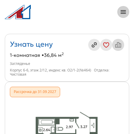
8 (812) 305-33-55
Откры
1-комнатная, 37 м², ЖК Загляденье, и
Информация о квартире
Узнать цену
2
1-комнатная
36,84 м
Загляденье
Корпус 6-6, этаж 2/12, индекс кв. О2/1-2(№464)
Отделка:
Чистовая
Рассрочка до 31.09.2027