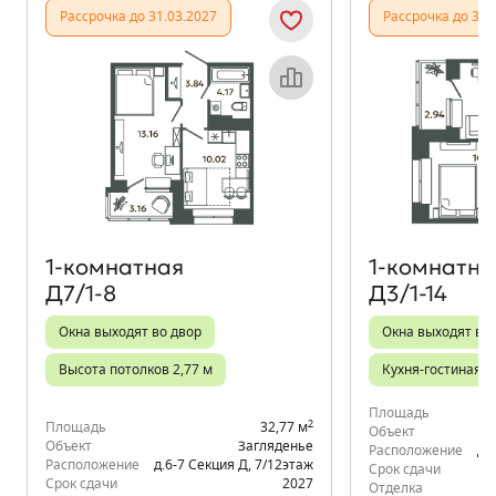
Рассрочка до 31.03.2027
Рассрочка до 31.
Объект месяца
1‑комнатная
1‑комнатна
Д7/1-8
Д3/1-14
Окна выходят во двор
Окна выходят во
Высота потолков 2,77 м
Кухня-гостиная
Площадь
2
Площадь
32,77 м
Объект
Объект
Загляденье
Расположение
д.
Расположение
д.6-7 Секция Д
,
7/12
этаж
Срок сдачи
Срок сдачи
2027
Отделка