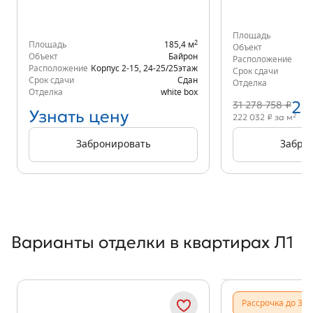
Площадь
2
Площадь
185,4 м
Объект
Объект
Байрон
Расположение
Расположение
Корпус 2-15
,
24-25/25
этаж
Срок сдачи
Срок сдачи
Сдан
Отделка
Отделка
white box
25
31 278 758 ₽
Узнать цену
2
222 032 ₽ за м
Забронировать
Забро
Варианты отделки в квартирах Л1
Показать предыдущи
Показать
Рассрочка до 31.