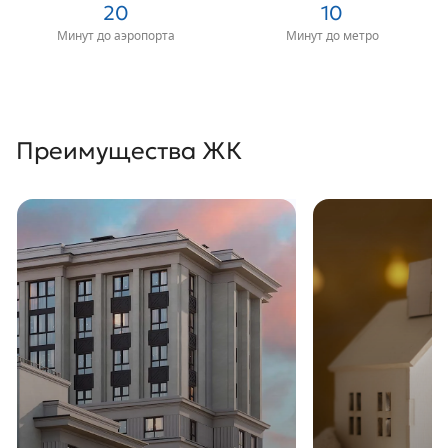
20
10
застройщика, ипотека с пониженной ставкой делают эту
новостройку отличным выбором для инвестиций и жизни.
Минут до аэропорта
Минут до метро
«Антверпен» — один из самых современных жилых комплексов
Санкт-Петербурга. Не упустите возможность приобрести квартиру
напрямую от Компании Л1.
Преимущества ЖК