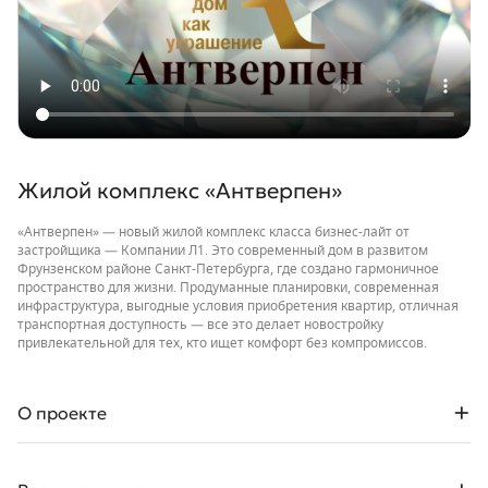
Жилой комплекс «Антверпен»
«Антверпен» — новый жилой комплекс класса бизнес-лайт от
застройщика — Компании Л1. Это современный дом в развитом
Фрунзенском районе Санкт-Петербурга, где создано гармоничное
пространство для жизни. Продуманные планировки, современная
инфраструктура, выгодные условия приобретения квартир, отличная
транспортная доступность — все это делает новостройку
привлекательной для тех, кто ищет комфорт без компромиссов.
О проекте
ЖК «Антверпен» — дом высотой от 7 до 13 этажей на пересечении
улиц Купчинской и Олеко Дундича, выполненный в стиле
бельгийской архитектуры с элементами ар-нуво. Все 207 квартир