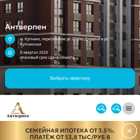
Жилой комплекс
Антверпен
м. Купчино, пересечение ул. Олеко Дундича и ул.
Купчинская
II квартал 2028
плановый срок сдачи объекта
Выбрать квартиру
Жилой комплекс Антверпен
Откры
СЕМЕЙНАЯ ИПОТЕКА ОТ 3.5%.
ПЛАТЁЖ ОТ 53,8 ТЫС/РУБ В