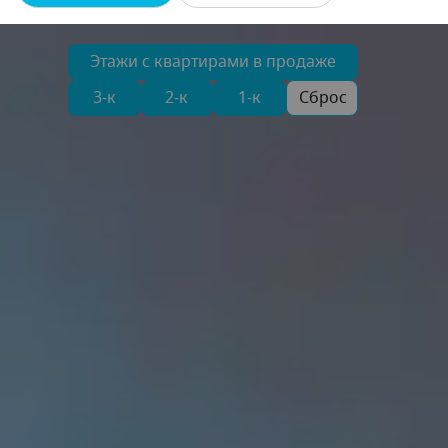
Этажи с квартирами в продаже
3-к
2-к
1-к
Сброс