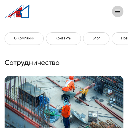
8 (812) 305-33-55
Откры
Л1 Строительная компания №1
Сотрудничество
Типы недвижимости
О Компании
Контакты
Блог
Нов
Сотрудничество