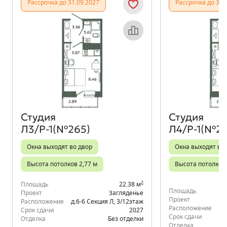
Рассрочка до 31.09.2027
Рассрочка до 31.
Объект месяца
Студия
Студия
Л3/Р-1(№265)
Л4/Р-1(№27
Окна выходят во двор
Окна выходят во
Высота потолков 2,77 м
Высота потолков 
2
Площадь
22.38 м
Площадь
Проект
Загляденье
Проект
Расположение
д.6-6 Секция Л
,
3/12
этаж
Расположение
д.
Срок сдачи
2027
Срок сдачи
Отделка
Без отделки
Отделка