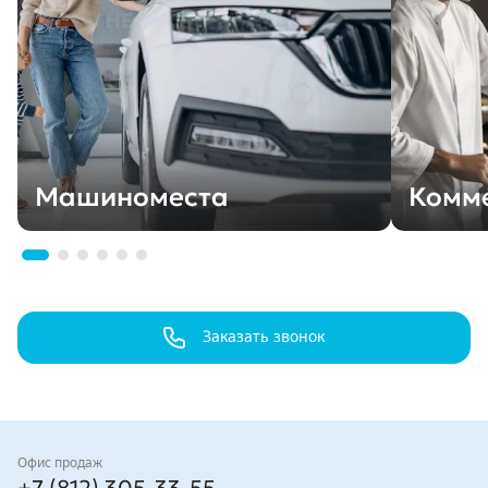
Машиноместа
Комм
Заказать звонок
Контакты
Офис продаж