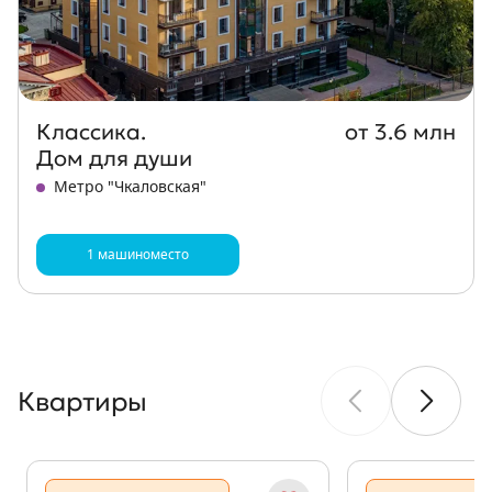
Классика.
от 3.6 млн
Дом для души
Метро "Чкаловская"
1 машиноместо
Квартиры
Показать предыдущи
Показать 