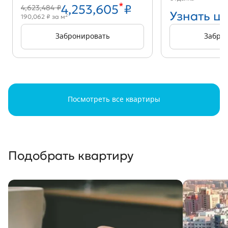
*
4,253,605
₽
4,623,484 ₽
Узнать ц
2
190,062 ₽ за м
Забронировать
Забро
Посмотреть все квартиры
Подобрать квартиру