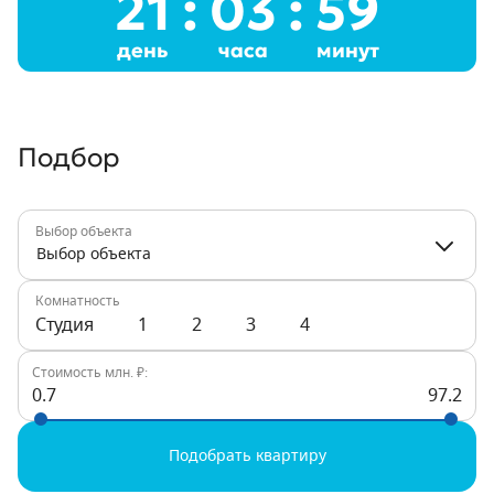
21
:
03
:
59
день
часа
минут
Подбор
Выбор объекта
Выбор объекта
Комнатность
Студия
1
2
3
4
Стоимость млн. ₽:
0.7
97.2
Подобрать квартиру